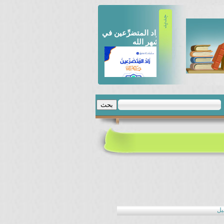
زاد المتضرِّعين في
شهر الله
علم الإجتماع
والمجتمع
الكفايات
يل
التعليمية_التخطيط