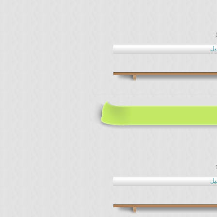
يل
يل