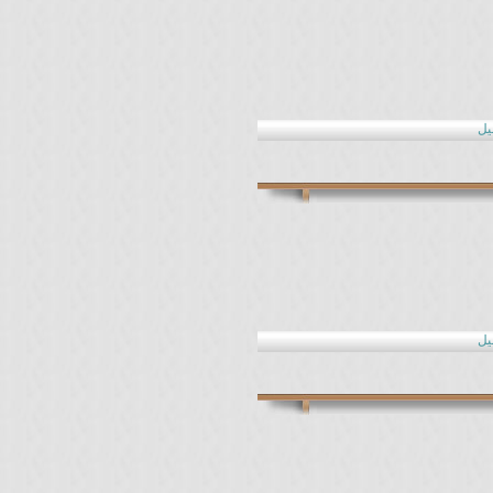
يل
يل