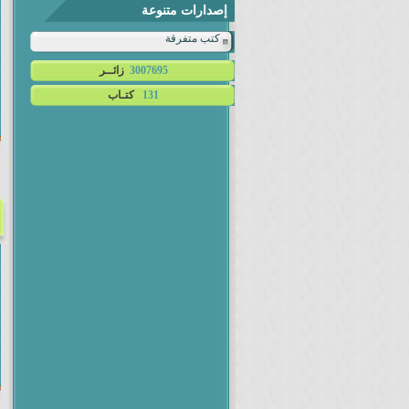
إصدارات متنوعة
كتب متفرقة
3007695
زائــر
131
كتـاب