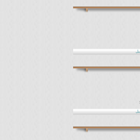
منهجيـــــة البحث
التـــاريخي
يل
مجالس السيرة
الحسينية
يل