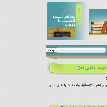
مجالس السيرة
الحسينية ط
1433هـ
مجالس السّيرة
الحسينيّة
>نهضة عاشوراء (2)
ط1431هـ
ّ
ولم تشهد الإنسانيّة واقعة مثلها على مدى