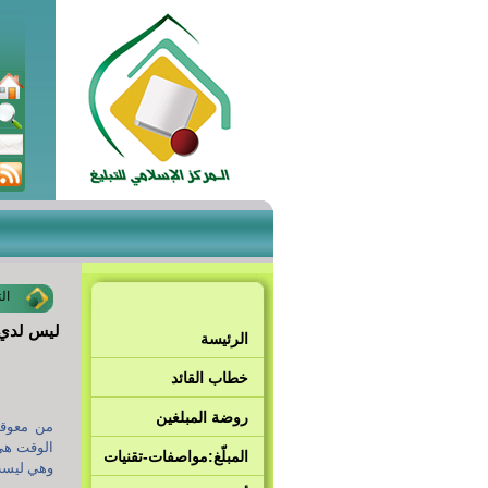
ال
ليس لدي 
الرئيسة
خطاب القائد
روضة المبلغين
من معوقا
الوقت هي 
المبلّغ:مواصفات-تقنيات
وهي ليست 