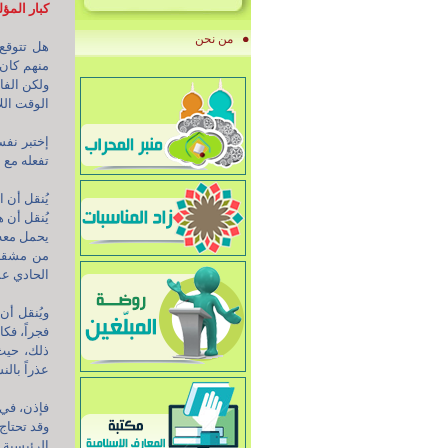
كبار المؤ
من نحن
هل تتوقع
منهم كان
ولكن الفا
الوقت اللا
إختبر نفس
تفعله مع ا
يُنقل أن 
يُنقل أن 
يحمل معه 
من مشقة 
الحادي عش
ويُنقل أن 
فجراً، فك
ذلك، حيث 
عذراً بالن
فإذن، في خ
وقد تحتاج
الرئيسية 