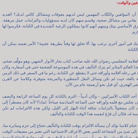
لفين والوقت:
 أن المؤلفين والكتّاب المهمين ليس لديهم معوقات ومشاكل كالتي لديك؟ العديد
 يعاني من مشاكل صحية، وقسم منهم كان لديه مسؤوليات والتزامات عمل مرهقة،
رق الأساسي بينك وبينهم أنهم كانوا يمتلكون الرغبة الشديدة في الكتابة، فكرسوا لها
زم.
ك في أمور أخرى ترغب بها، ألا تخلق لها وقتاً بطريقة عجيبة!! الأمر نفسه يمكن أن
لكتابة.
العلامة المجلسي رضوان الله عليه صاحب كتاب بحار الأنوار الشهير، وهو مؤلَّف ضخم،
هذا العالم المثابر لم يترك التأليف في هذه الموسوعة الضخمة حتى في أسفاره، وكان
في رحله أقلامه وأوراقه حتى لا ينقطع عن الكتابة، رغم ما في السفر في ذلك الزمن
بالغة، حيث لم تكن وسائل النقل المتطورة والمريحة متوفرة، وكلامنا عن القرن
ر الهجري، أي قبل نحو أربعمئة عام من الآن.
أحد الكتاب الأميركيين – وكان أديباً – التزم بالكتابة كل يوم الساعة الرابعة والنصف
ان يجلس مع قلمه وأوراقه حتى الساعة السادسة صباحاً. لماذا؟ لأنه كان مضطراً إلى
كان مشغولاً بالتزامات شاقة أثناء النهار إلى الليل، ولكن هذه الالتزامات لم تكن
سبة له، فكان أن فرّغ لنفسه هذا الوقت للكتابة والتأليف.
تام كلامنا نؤكد أن مسألة الالتزام بوقت للكتابة والتأليف تحتاج إلى حزم ومثابرة منا،
 إلى شئ من الشجاعة لكسر بعض الأعراف الاجتماعية التي تعتبر من مضيعات الوقت
في حياة الانسان. ولا يجب أن ننسى أن إدارة الوقت هي أحد مفاتيح النجاح المهمة