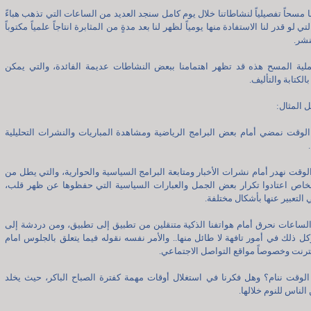
نا مسحاً تفصيلياً لنشاطاتنا خلال يوم كامل سنجد العديد من الساعات التي تذهب هباءً
التي لو قدر لنا الاستفادة منها يومياً لظهر لنا بعد مدةٍ من المثابرة انتاجاً علمياً مكتوباً
نشر.
لية المسح هذه قد تظهر اهتمامنا ببعض النشاطات عديمة الفائدة، والتي يمكن
بالكتابة والتأليف.
 المثال:
لوقت نمضي أمام بعض البرامج الرياضية ومشاهدة المباريات والنشرات التحليلية
لوقت نهدر أمام نشرات الأخبار ومتابعة البرامج السياسية والحوارية، والتي يطل من
شخاص اعتادوا تكرار بعض الجمل والعبارات السياسية التي حفظوها عن ظهر قلب،
 التعبير عنها بأشكال مختلفة.
لساعات نحرق أمام هواتفنا الذكية متنقلين من تطبيق إلى تطبيق، ومن دردشة إلى
ل ذلك في أمور تافهة لا طائل منها.. والأمر نفسه نقوله فيما يتعلق بالجلوس امام
نترنت وخصوصاً مواقع التواصل الاجتماعي.
لوقت ننام؟ وهل فكرنا في استغلال أوقات مهمة كفترة الصباح الباكر، حيث يخلد
الناس للنوم خلالها.