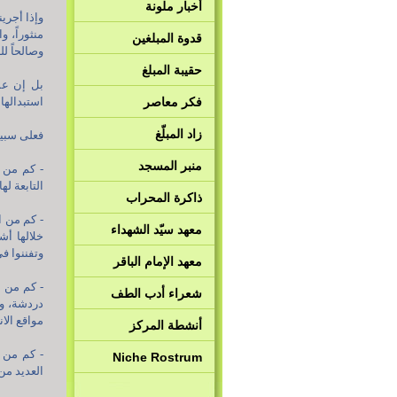
أخبار ملونة
وإذا أجري
منثوراً، و
قدوة المبلغين
وصالحاً لل
حقيبة المبلغ
بل إن عم
فكر معاصر
استبدالها 
زاد المبلّغ
فعلى سبيل
منبر المسجد
- كم من ا
التابعة لها.
ذاكرة المحراب
- كم من ا
معهد سيّد الشهداء
خلالها أ
وتفننوا في
معهد الإمام الباقر
- كم من ا
شعراء أدب الطف
دردشة، وك
مواقع الا
أنشطة المركز
- كم من ا
Niche Rostrum
العديد من 