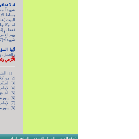
4. لا تخافوا من التهديد،
شهيداً مس
بساط الإم
البيت (عل
له. وكانو
فقط، وإنّم
شهيداً»[7].
أيّها المؤ
والعمل، و
الْأَرْضِ وَنَجْ
[1] الشيخ الكلينيّ، الكافي، ج2، ص60.
[2] من كلامٍ له (رضوان الله عليه)، بتاريخ 07/01/2009م.
[3] السيّد ابن طاووس، اللهوف في قتلى الطفوف، ص95.
[4] الإمام الخامنئيّ (دام ظلّه)، إنسان بعمر 250 سنة، ص188.
[5] الشيخ الكلينيّ، الكافي، ج2، ص469.
[6] سورة الأنفال، الآية 46.
[7] الإمام الخامنئيّ (دام ظلّه)، إنسان بعمر 250 سنة، ص248.
[8] سورة القصص، الآية 5.
شبكة المنبر :: المركز الإسلامي للتبليغ - لبنان