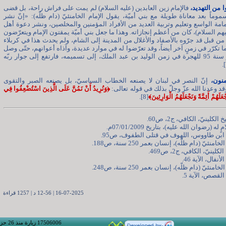
فالإمام زين العابدين (عليه السلام) لم يمت على فراش راحة، بل قضى
موماً بعد معاناة طويلة مع بني أميّة، يقول الإمام الخامنئيّ (دام ظلّه): «إنّ نشر
امة الواسع وتعليم وتربية العديد من الأفراد المؤمنين والمخلصين، ونشر دعوة أهل
يهم السلام)، كان من أعظم إنجازاته. وهذا ما جعل بني أميّة يمقتون الإمام ويتعرّضون
ا من قبل قد جرّوه بالأصفاد والأغلال من المدينة إلى الشام، ولم يحدث هذا في كربلاء
ا تكرّر في زمنٍ آخر أيضاً، وقد تعرّضوا له في موارد عديدة، وآذاه أعوانهم، حتّى وصل
بهم الأمر سنة 95 للهجرة في زمن الوليد بن عبد الملك، إلى تسميمه، فارتفع إلى جوار ربّه
منون،
إنّ النصر في لبنان لا يصنعه الخطاب السياسيّ، بل يصنعه الصبر والتقوى
قد وعدنا الله عزّ وجلّ بذلك في قوله تعالى:
﴿وَنُرِيدُ أَنْ نَمُنَّ عَلَى الَّذِينَ اسْتُضْعِفُوا فِي
عَلَهُمْ أَئِمَّةً وَنَجْعَلَهُمُ الْوَارِثِينَ﴾
[8].
16-07-2025 | 12-56 د | 1257 قراءة
17506006 زيارة منذ 26 حزيران 2010 الموافق لـ 13 رجب 1431