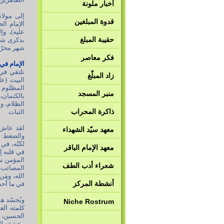
أخبار ملونة
إلى مولان
قدوة المبلغين
الإمام ال
عليه)، وإ
حقيبة المبلغ
بذكرى شها
شهر محرّم الح
فكر معاصر
الإمام في
نلتقي في
زاد المبلّغ
البيت (عل
المظلوم ا
منبر المسجد
بالكتمان،
الظلام، وم
ذاكرة المحراب
الثبات.
لقد عاش ا
معهد سيّد الشهداء
والضغط ال
لكنّه، في 
معهد الإمام الباقر
في قلبه إ
المؤمن نح
شعراء أدب الطف
المصائب و
الله، ومَ
أنشطة المركز
في ما أَحبَّ
ويُجسّد ه
Niche Rostrum
كلمته الع
الحسين، إ
وعشقه للشه