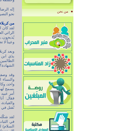
إنّه الرض
من نحن
نحو النصر
من كربلاء
لقد كان ال
الرائي الع
يُذبحون، و
وعيناً لا ت
وبعد كربلا
يدَي ابن ز
الظالمين: 
الشهادة؟»[3
وقد وصف ا
والنساء ا
واحد، وكا
يسمح لهذا
أمر عبيد 
فقال: أنا
والقيادة، 
نُقتل في س
لقد شكّلت
في الثبات
السلام) 
الاستضعا