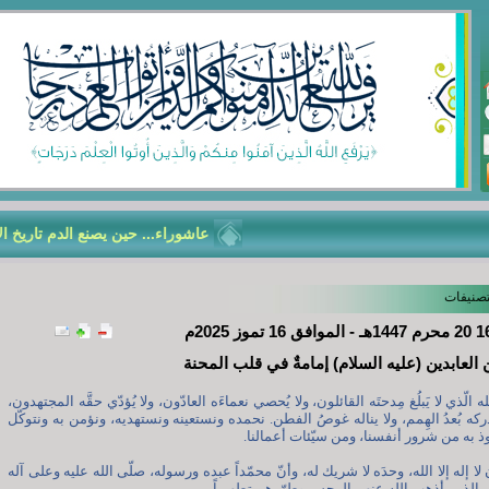
عاشوراء... حين يصنع الدم تاريخ الأمّة
تصنيفات
ن العابدين (عليه السلام) إمامةٌ في قلب المحنة
 الّذي لا يَبلُغ مِدحتَه القائلون، ولا يُحصي نعماءَه العادّون، ولا يُؤدّي حقَّه المجتهدون،
دركه بُعدُ الهِمم، ولا يناله غوصُ الفطن. نحمده ونستعينه ونستهديه، ونؤمن به ونتوكّل
وذ به من شرور أنفسنا، ومن سيّئات أعمالنا.
ا إله إلا الله، وحدَه لا شريك له، وأنّ محمّداً عبده ورسوله، صلّى الله عليه وعلى آله
 الذين أذهب الله عنهم الرجس وطهّرهم تطهيراً.