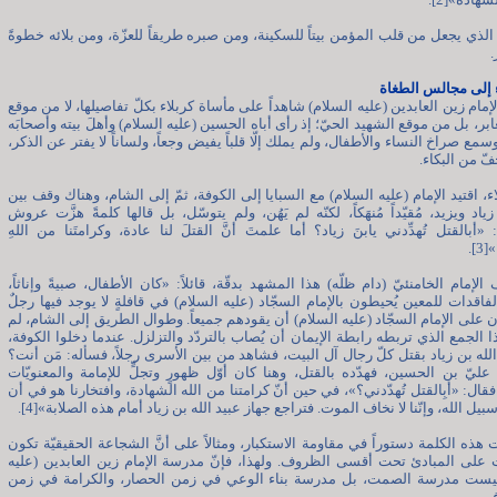
ا الذي يجعل من قلب المؤمن بيتاً للسكينة، ومن صبره طريقاً للعزّة، ومن بلائه خطوةً
.
 إلى مجالس الطغاة
إمام زين العابدين (عليه السلام) شاهداً على مأساة كربلاء بكلّ تفاصيلها، لا من موقع
ابر، بل من موقع الشهيد الحيّ؛ إذ رأى أباه الحسين (عليه السلام) وأهلَ بيته وأصحابَه
سمع صراخ النساء والأطفال، ولم يملك إلّا قلباً يفيض وجعاً، ولساناً لا يفتر عن الذكر،
جفّ من البكاء.
ء، اقتيد الإمام (عليه السلام) مع السبايا إلى الكوفة، ثمّ إلى الشام، وهناك وقف بين
ياد ويزيد، مُقيّداً مُنهَكاً، لكنّه لم يَهُن، ولم يتوسّل، بل قالها كلمةً هزَّت عروش
«أبالقتل تُهدِّدني يابنَ زياد؟ أما علمتَ أنَّ القتلَ لنا عادة، وكرامتَنا من اللهِ
].
لإمام الخامنئيّ (دام ظلّه) هذا المشهد بدقّة، قائلاً: «كان الأطفال، صبيةً وإناثاً،
لفاقدات للمعين يُحيطون بالإمام السجّاد (عليه السلام) في قافلةٍ لا يوجد فيها رجلٌ
ن على الإمام السجّاد (عليه السلام) أن يقودهم جميعاً. وطوال الطريق إلى الشام، لم
 الجمع الذي تربطه رابطة الإيمان أن يُصاب بالتردّد والتزلزل. عندما دخلوا الكوفة،
الله بن زياد بقتل كلّ رجال آل البيت، فشاهد من بين الأسرى رجلاً، فسأله: مَن أنت؟
 عليّ بن الحسين، فهدّده بالقتل، وهنا كان أوّل ظهورٍ وتجلٍّ للإمامة والمعنويّات
فقال: «أبِالقتل تُهدّدني؟»، في حين أنّ كرامتنا من الله الشهادة، وافتخارنا هو في أن
بيل الله، وإنّنا لا نخاف الموت. فتراجع جهاز عبيد الله بن زياد أمام هذه الصلابة»[4].
 هذه الكلمة دستوراً في مقاومة الاستكبار، ومثالاً على أنَّ الشجاعة الحقيقيّة تكون
 على المبادئ تحت أقسى الظروف. ولهذا، فإنّ مدرسة الإمام زين العابدين (عليه
ليست مدرسة الصمت، بل مدرسة بناء الوعي في زمن الحصار، والكرامة في زمن
ف.