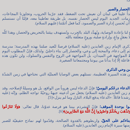
 الحصار والصبر
ً علينا في لبنان أن نعيش تحت الضغط، فقد جرّبنا الحروب، وتجاوزنا المجاعات،
أزمات. الجديد اليوم ليس الحصار نفسه، بل طريقة تعاطينا معه، فإمّا أن نستسلم
 أن نُحسن إدارة الصبر والصمود، كما فعل أئمّتنا (عليهم السلام).
َّح لنا بإعادة الوصاية، ويُهدَّد البلد بالحرب، وتُستهدف بيئتنا بالتحريض والحصار، وهذا كلّه
لّا بعقلٍ واعٍ، وإرادةٍ صلبة، وروحٍ متعلّقة بالله.
كرى الإمام زين العابدين (عليه السلام) فرصةٌ لنُعيد صلتنا بهذه المدرسة؛ مدرسة
لم إلى دعاء، والمحنة إلى وعي، والحصار إلى بناء داخليّ. ولذلك، فإنّ المطلوب اليوم
المواجهة في الميدان، بل المواجهة في الروح والنفس والسلوك، ولن تكون هذه
اعلة إلّا إذا بدأنا من بيوتنا ومجتمعاتنا الصغيرة.
ن وحي الذكرى
من هذه السيرة العظيمة، نستلهم بعض الوصايا العمليّة التي نحتاجها في زمن الشدّة
فإنّ الدعاء ليس هروباً من الواقع، بل هو وسيلةٌ لإصلاحه، وقد
 زين العابدين (عليه السلام) يجعل من أدعيته جبهةً روحيّةً تواجه الظلم، وإنّه (عليه
دنا قائلاً: «الدعاء يدفع البلاء، النازل وما لم ينزل»[5].
فإنّ التشرذم بيننا هو فرصة عدوّنا، قال تعالى:
﴿وَلَا تَنَازَعُوا
َتَذْهَبَ رِيحُكُمْ وَاصْبِرُوا إِنَّ اللَّهَ مَعَ الصَّابِرِينَ﴾
[6].
واربطوهم بالقدوة الصالحة، وقدّموا لهم نماذج حقيقيّة للصبر
منها سيرة الإمام زين العابدين (عليه السلام).