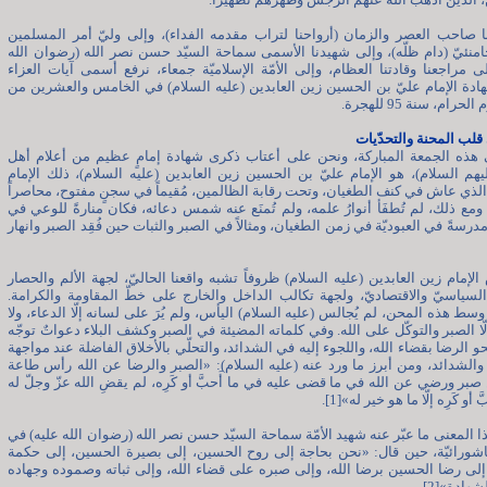
ا صاحب العصر والزمان (أرواحنا لتراب مقدمه الفداء)، وإلى وليّ أمر المسلمين
خامنئيّ (دام ظلّه)، وإلى شهيدنا الأسمى سماحة السيّد حسن نصر الله (رضوان الله
لى مراجعنا وقادتنا العظام، وإلى الأمّة الإسلاميّة جمعاء، نرفع أسمى آيات العزاء
دة الإمام عليّ بن الحسين زين العابدين (عليه السلام) في الخامس والعشرين من
رام، سنة 95 للهجرة.
 قلب المحنة والتحدّيات
 هذه الجمعة المباركة، ونحن على أعتاب ذكرى شهادة إمامٍ عظيم من أعلام أهل
يهم السلام)، هو الإمام عليّ بن الحسين زين العابدين (عليه السلام)، ذلك الإمام
لذي عاش في كنف الطغيان، وتحت رقابة الظالمين، مُقيماً في سجنٍ مفتوح، محاصراً
 ومع ذلك، لم تُطفَأ أنوارُ علمه، ولم تُمنَع عنه شمس دعائه، فكان منارةً للوعي في
درسةً في العبوديّة في زمن الطغيان، ومثالاً في الصبر والثبات حين فُقِد الصبر وانهار
لإمام زين العابدين (عليه السلام) ظروفاً تشبه واقعنا الحاليّ، لجهة الألم والحصار
سياسيّ والاقتصاديّ، ولجهة تكالب الداخل والخارج على خطّ المقاومة والكرامة.
وسط هذه المحن، لم يُجالس (عليه السلام) اليأس، ولم يُرَ على لسانه إلّا الدعاء، ولا
لّا الصبر والتوكّل على الله. وفي كلماته المضيئة في الصبر وكشف البلاء دعواتٌ توجّه
و الرضا بقضاء الله، واللجوء إليه في الشدائد، والتحلّي بالأخلاق الفاضلة عند مواجهة
الشدائد، ومن أبرز ما ورد عنه (عليه السلام): «الصبر والرضا عن الله رأس طاعة
ن صبر ورضي عن الله في ما قضى عليه في ما أَحبَّ أو كَرِه، لم يقضِ الله عزّ وجلّ له
 أو كَرِه إلّا ما هو خير له»[1].
ذا المعنى ما عبّر عنه شهيد الأمّة سماحة السيّد حسن نصر الله (رضوان الله عليه) في
اشورائيّة، حين قال: «نحن بحاجة إلى روح الحسين، إلى بصيرة الحسين، إلى حكمة
لى رضا الحسين برضا الله، وإلى صبره على قضاء الله، وإلى ثباته وصموده وجهاده
ادة»[2].