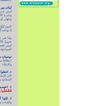
لبنان بين
ليس جديدا
وعبرنا ال
وننهار، أو
اليوم يُلو
لا يواجَه إ
ولنا في ذ
تحويل الأ
ليس فقط 
المواجهة ف
توصيات م
انطلاقاً 
والابتلاء:
1. اجعلوا الدعاء درعَكم اليوميّ؛
كان الإمام
السلام) يرش
2. اعتصموا بوحدة الموقف؛
فَتَفْشَلُوا و
3. ثبّتوا أبناءكم على الحقّ،
والثبات، و