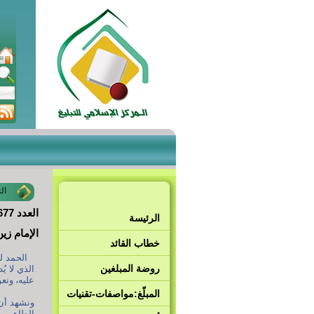
ال
العدد 1677 20 محرم 1447هـ - الموافق 16 تموز 2025م
الرئيسة
الإمام زي
خطاب القائد
الحمد لله
روضة المبلغين
الذي لا يُ
عليه، ونع
المبلّغ:مواصفات-تقنيات
ونشهد أن ل
الطاهرين،