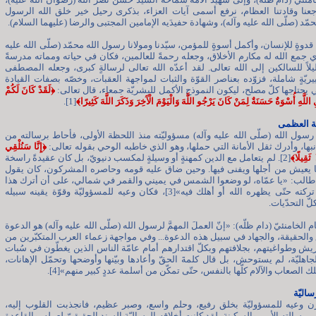
عنا وقادتنا العظام، نرفع أسمى آيات العزاء، بذكرى رحيل خير خلق الله الرسول
ّد (صلّى الله عليه وآله)، وشهادة حفيدَيه الإمامين المجتبى والرضا (عليهما السلام).
قدوةٍ للإنسان، وأكمل أسوةٍ للمؤمن، سيّدنا ومولانا رسول الله محمّد (صلّى الله عليه
ذي جمع الله له مكارم الأخلاق، وجعله رحمةً للعالمين، فكان في حياته ومماته مدرسةً
دليلاً للسالكين إلى الله تعالى. لقد أعدّه الله تعالى لرسالةٍ كبرى، وجعله المصطفى
ييريّةٍ شاملة، فزوّده بعناصر القوّة والثبات لمواجهة العقبات، وخصّه بصفات القيادة
ي يحتاجها كلّ مصلح، ليكون النموذج الأكمل للبشريّة جمعاء، قال تعالى:
﴿
لَقَدْ كَانَ لَكُمْ
َّهِ أُسْوَةٌ حَسَنَةٌ لِمَنْ كَانَ يَرْجُو اللَّهَ وَالْيَوْمَ الْآَخِرَ وَذَكَرَ اللَّهَ كَثِيرًا﴾
[1].
ة العظمى
سول الله (صلّى الله عليه وآله) مسؤوليّته منذ اللحظة الأولى، فأحاط برسالته من
بها، وأدرك ثقل الأمانة التي حملها، وهو الذي خاطبه الوحي بقوله تعالى:
﴿
إِنَّا سَنُلْقِي
ا ثَقِيلًا﴾
[2]. لم يتعامل مع الدين كمهنةٍ أو وسيلةٍ لمكسب دنيويّ، بل كان عقيدةً راسخة
يا يعيش من أجلها ويفنى فيها. وحين ضاق عليه قومه وحاصره المشركون، كان يقول
 طالب: «يا عمّاه، لو وضعوا الشمس في يميني والقمر في شمالي، على أن أترك هذا
الأمر، ما تركته حتّى يظهره الله أو أهلك فيه»[3]، فكان وعيه للمسؤوليّة وقوّة يقينه سبيله
ّ التحدّيات.
م الخامنئيّ (دام ظلّه): «إنّ العملَ المهمَّ لرسول الله (صلّى الله عليه وآله) هو الدعوة
 والحقيقة، والجهاد في سبيل هذه الدعوة... وفي مواجهة زعماء العرب المتكبّرين من
ريش وطواغيتهم، بجلافتهم وبكلّ اقتدارهم أمام عامّة الناس الذين يغطّون في سُبات
جاهليّة، لم يستوحش، بل قال كلمةَ الحقّ وأعادها وبيّنها وأوضحها وتحمّل الإهانات،
 الصعاب والآلام كلّها بالنفس، حتّى تمكّن من أسلمة عددٍ كبير منهم»[4].
ساليّة
رن وعيه للمسؤوليّة بخلق رفيع، وحلم واسع، وصبر عظيم، فانجذبت القلوب إليه،
رسالته الأمن والسكينة. لقد كانت أخلاقه الرساليّة السند الحقيقيّ لعمله، والقاعدة