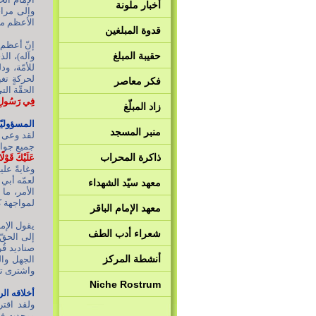
أخبار ملونة
وإلى مراج
الأعظم محم
قدوة المبلغين
إنّ أعظم 
حقيبة المبلغ
وآله)، ال
للأمّة، و
لحركةٍ تغ
فكر معاصر
الحقّة الت
فِي رَسُولِ الل
زاد المبلّغ
المسؤوليّ
منبر المسجد
لقد وعى ر
جميع جوان
ذاكرة المحراب
عَلَيْكَ قَوْلً
وغايةً عل
لعمّه أبي
معهد سيّد الشهداء
لمواجهة كل
معهد الإمام الباقر
يقول الإما
شعراء أدب الطف
إلى الحقّ
صناديد قُ
أنشطة المركز
الجهل وال
واشترى تلك
Niche Rostrum
أخلاقه الر
ولقد اقت
ووجدت في 