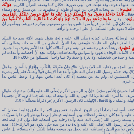
 عليها دعوته، وقد تجلّت في أبهى صورها، فكان كما وصفه القرآن الكريم:
﴿
وَإِنَّكَ
ٍ عَظِيمٍ﴾
[5]. لم يتحدّث الوحي عن لونه أو طوله أو مظهره، بل عن سموّ روحه وصفاء
فقال:
﴿
لَقَدْ جَاءَكُمْ رَسُولٌ مِنْ أَنْفُسِكُمْ عَزِيزٌ عَلَيْهِ مَا عَنِتُّمْ حَرِيصٌ عَلَيْكُمْ بِالْمُؤْمِنِينَ
يمٌ﴾
[6]، وقال:
﴿
فَبِمَا رَحْمَةٍ مِنَ اللَّهِ لِنْتَ لَهُمْ وَلَوْ كُنْتَ فَظًّا غَلِيظَ الْقَلْبِ لَانْفَضُّوا مِنْ
7]. لقد كان ليّن الجانب، قريباً من الناس، يواسي ضعيفهم، ويكرم فقيرهم، ويعلّمهم أنّ
حقّة لا تقوم على التسلّط، بل على الرحمة والرأفة.
ه الرساليّة وصفات كماله (صلّى الله عليه وآله)، يقول شهيد الأمّة سماحة السيّد
لله (رضوان الله عليه): «يُوصَف هذا النبيُّ العظيم من الله سبحانه وتعالى بأنَّه
ُقٍ عَظِيمٍ﴾
، ويتحدَّث عن رحمته، عن لينه، وعن كمالاته كلِّها -هذا الأمر يعترف به الجميع-
اء الأمانة، الوفاء بالعهود والمواثيق والمعاهدات؛ ولذلك نجد أنَّ أخصامه وأعداءه لم
ة واحدة في شخصيَّته، ولا ثغرة واحدة، ولا عيباً واحداً، ليتسلَّلوا من خلاله»[8].
ر المؤمنين (عليه السلام) يقول: «الإِيمَانُ مَعْرِفَةٌ بِالْقَلْبِ، وإِقْرَارٌ بِاللِّسَانِ، وعَمَلٌ
بِالأَرْكَانِ»[9]، وقد جسّد رسول الله (صلّى الله عليه وآله) هذا الإيمان قولاً وعملاً، فلم يأمر بشيء
أوّل الممتثلين له، ولم ينهَ عن معصية إلّا كان أبعد الناس عنها، وإذا وعظ الناس بدأ
 غيره.
م الخمينيّ (قُدِّس سرّه): «إنَّ يدَ الرسول الأكرم (صلّى الله عليه وآله) لم تنتهِك -طوال
ف- ما أمره الله تعالى؛ لذا فهي يد الله، والبيعة له بيعة لله، فما قام به كان تجسيداً
لهيَّة، وعمله تابعٌ للأفعال الإلهيَّة... كان الرسول الأكرم (ص) قرآناً مجسَّداً»[10].
قته بأصحابه امتداداً لهذه الروح العظيمة، فقد روى الإمام الصادق (عليه السلام) أنّه
ه عليه وآله) كان «يقسّم لحظاته بين أصحابه، فينظر إلى ذا وينظر إلى ذا بالسويّة»،
 يبسط رسول الله ( صلّى الله عليه وآله) رجليه بين أصحابه قطّ، وإن كان ليصافحه
الرجل فما يترك رسول الله (صلّى الله عليه وآله) يده من يده حتّى يكون هو التارك»[11]. هذه
كس تواضع النبيّ وإنسانيّته، فلم يجعل من موقعه مقاماً للتكبّر أو الاستعلاء، بل عاش
أخاً وناصحاً ورفيقاً.