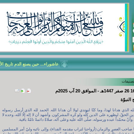
عاشوراء... حين يصنع الدم تاريخ الأمّة
تصنيفات
النبوّة
ه الذي هدانا لهذا، وما كنّا لنهتدي لولا أن هدانا الله. الحمد لله الذي أرسل رسوله
ن الحقّ، ليظهره على الدين كلّه ولو كره المشركون. وأشهد أن لا إله إلّا الله، وحده لا
أنّ محمّداً عبده ورسوله، صلّى الله عليه وعلى آله، صلاةً دائمةً تامّةً باقية.
ا صاحب العصر والزمان (أرواحنا لتراب مقدمه الفداء)، وإلى نائبه وليّ أمر المسلمين
خامنئيّ (دام ظلّه)، وإلى شهيد الأمّة سماحة السيّد حسن نصر الله (رضوان الله عليه)،