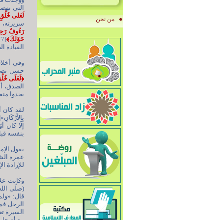
التي نهضت
لَعَلى خُلُق
من نحن
سريرته، 
رَءُوفٌ رَحِ
حَوْلِكَ﴾
[
القيادة ال
وفي أخلاق
حسن نصر ا
﴿
لَعَلَى خُل
الصدق، أد
يجدوا منقص
لقد كان أمي
إلّا كان 
بنفسه قبل
يقول الإما
عمره الشري
للإرادة الإ
وكانت علا
(صلّى الل
قال: «ولم
السيرة تع
مع أصحابه 