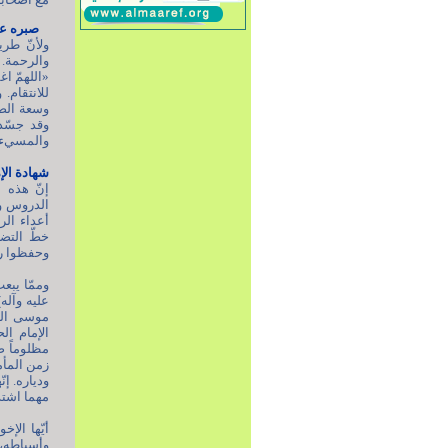
صبره عل
ولأنّ طري
والرحمة. ر
للانتقام. 
وقد جسّد 
والمسيء.
شهادة الإم
إنّ هذه ا
الدروس وا
أعداء الر
خطّ التضح
وحفظوا رس
وممّا يبع
عليه وآله
موسى الرض
الإمام ا
مظلوماً ص
زمن المأم
ودياره. إ
مهما اشت
أيّها الإ
وأسباطه، 