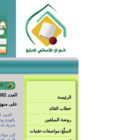
ال
العدد 1682 26 صفر 1447هـ - الموافق 20 آب 2025م
الرئيسة
على منهج 
خطاب القائد
الحمد لل
روضة المبلغين
بالهدى ودي
شريك له، و
المبلّغ:مواصفات-تقنيات
إلى مولان
الإمام ال