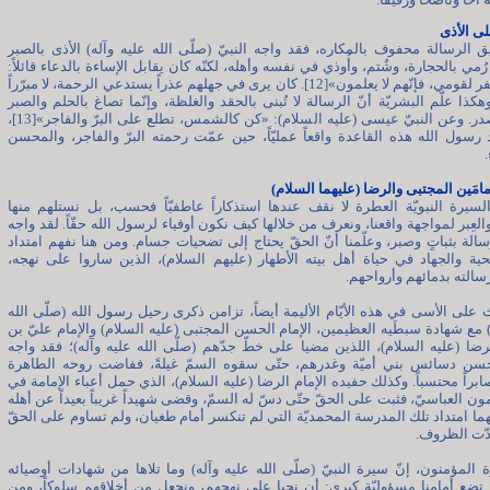
ى الأذى
ق الرسالة محفوف بالمكاره، فقد واجه النبيّ (صلّى الله عليه وآله) الأذى بالصبر
ُمي بالحجارة، وشُتم، وأُوذي في نفسه وأهله، لكنّه كان يقابل الإساءة بالدعاء قائلاً:
«اللهمّ اغفر لقومي، فإنّهم لا يعلمون»[12]. كان يرى في جهلهم عذراً يستدعي الرحمة، لا مبرّراً
وهكذا علّم البشريّة أنّ الرسالة لا تُبنى بالحقد والغلظة، وإنّما تصاغ بالحلم والصبر
وسعة الصدر. وعن النبيّ عيسى (عليه السلام): «كن كالشمس، تطلع على البرّ والفاجر»[13]،
رسول الله هذه القاعدة واقعاً عمليّاً، حين عمّت رحمته البرّ والفاجر، والمحسن
امَين المجتبى والرضا (عليهما السلام)
لسيرة النبويّة العطرة لا نقف عندها استذكاراً عاطفيّاً فحسب، بل نستلهم منها
لعِبر لمواجهة واقعنا، ونعرف من خلالها كيف نكون أوفياء لرسول الله حقّاً. لقد واجه
سالة بثباتٍ وصبر، وعلّمنا أنّ الحقّ يحتاج إلى تضحيات جسام. ومن هنا نفهم امتداد
ية والجهاد في حياة أهل بيته الأطهار (عليهم السلام)، الذين ساروا على نهجه،
الته بدمائهم وأرواحهم.
ث على الأسى في هذه الأيّام الأليمة أيضاً، تزامن ذكرى رحيل رسول الله (صلّى الله
) مع شهادة سبطَيه العظيمين، الإمام الحسن المجتبى (عليه السلام) والإمام عليّ بن
ا (عليه السلام)، اللذين مضيا على خطّ جدّهم (صلّى الله عليه وآله)؛ فقد واجه
لحسن دسائس بني أميّة وغدرهم، حتّى سقوه السمّ غيلةً، ففاضت روحه الطاهرة
ابراً محتسباً. وكذلك حفيده الإمام الرضا (عليه السلام)، الذي حمل أعباء الإمامة في
ون العباسيّ، فثبت على الحقّ حتّى دسّ له السمّ، وقضى شهيداً غريباً بعيداً عن أهله
نّهما امتداد تلك المدرسة المحمديّة التي لم تنكسر أمام طغيان، ولم تساوم على الحقّ
دّت الظروف.
خوة المؤمنون، إنّ سيرة النبيّ (صلّى الله عليه وآله) وما تلاها من شهادات أوصيائه
تضع أمامنا مسؤوليّة كبرى: أن نحيا على نهجهم، ونجعل من أخلاقهم سلوكاً، ومن