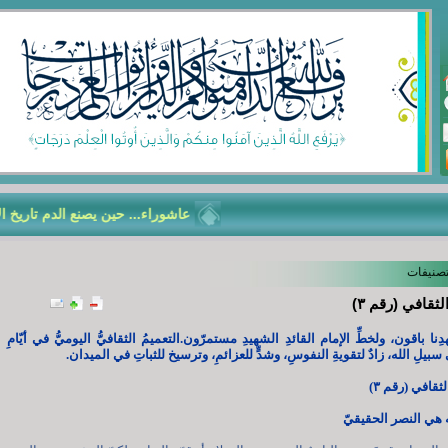
عاشوراء... حين يصنع الدم تاريخ الأم
تصنيفات
ثقافي (رقم ٣)
نا باقون، ولخطِّ الإمام القائدِ الشهيدِ مستمرّون.التعميمُ الثقافيُّ اليوميُّ في أيّامِ
 سبيلِ الله، زادٌ لتقويةِ النفوسِ، وشدٍّ للعزائمِ، وترسيخ للثباتِ في الميدان.
قافي (رقم ٣)
ه هي النصر الحقيقيّ