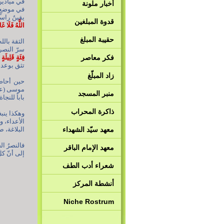
في ميادين 
أخبار ملونة
في موضعٍ أ
يقينٌ راسخ
قدوة المبلغين
اللَّهُ فَلَا غ
حقيبة المبلغ
الثقة بالل
سرّ النصر
فكر معاصر
فِئَةٍ قَلِيلَةٍ
تثق بوعد ا
زاد المبلّغ
حين أحاط 
موسى (علي
منبر المسجد
باباً للنج
ذاكرة المحراب
وهكذا ينب
الأعداء، ول
معهد سيّد الشهداء
البلاغة، ص123، الخطبة 0
فالنصرُ ال
معهد الإمام الباقر
إلى أنّ كل
شعراء أدب الطف
أنشطة المركز
Niche Rostrum