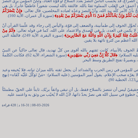
الصراع، قد يَحسب الناسُ النصرَ بعدد السلاح أو قوّة العتاد، ولكنّ المؤمن يرى النصرَ
عمق؛ في القلب المملوء ثقةً بالله. فالثقة بالله ليست شعوراً عاطفيّاً عابراً، بل هي
ٌ بأنّ الأمر كلَّه بيد الله، وأنّ النصرَ وعدُه لعباده المخلصين، قال تعالى:
﴿إِنْ يَنْصُرْكُمُ
َالِبَ لَكُمْ وَإِنْ يَخْذُلْكُمْ فَمَنْ ذَا الَّذِي يَنْصُرُكُمْ مِنْ بَعْدِهِ﴾
(سورة آل عمران، الآية 160).
ه تُحوِّل الخوف إلى طمأنينة، والضعف إلى قوّة، واليأس إلى رجاء. وقد علّمنا القرآن أنّ
 لا يكمن في العدد، بل في الصدق والاعتماد على الله، كما في قوله تعالى:
﴿كَمْ مِنْ
 غَلَبَتْ فِئَةً كَثِيرَةً بِإِذْنِ اللَّهِ وَاللَّهُ مَعَ الصَّابِرِينَ﴾
(سورة البقرة، الآية 249)، فالقلّة التي
لله أعظم من كثرةٍ تائهة بلا يقين.
الخوف بالأنبياء، كانت ثقتهم بالله أقوى من كلّ تهديد، قال تعالى حاكياً عن النبيّ
ه السلام):
﴿قَالَ كَلَّا إِنَّ مَعِيَ رَبِّي سَيَهْدِينِ﴾
(سورة الشعراء، الآية 62)، فكانت الكلمةُ
اة، وبصيرةً تفتح الطريق وسط البحر.
غي للمؤمن في زمن الحرب والشدائد أن يجعل ثقته بالله ميزانَ ثباته، فلا يُخيفه وعيد
ا يغرّه صخب الإعلام، يقول أمير المؤمنين (عليه السلام): «مَنْ تَوَكَّلَ عَلَيْه كَفَاه» (نهج
9).
حقيقيّ ليس أن تنتصرَ بالسلاح فقط، بل أن تبقى واثقاً بربّك، ثابتاً على الحقّ، مطمئنّاً
ّ خطوةٍ في سبيل الله هي نصرٌ بحدّ ذاتها، لأنّ الله لا يُخيّب من وثق به واعتمد عليه.
08-03-2026 | 16-31 د | 428 قراءة