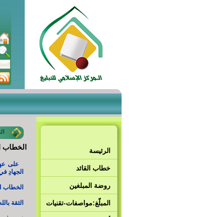
ال
الخطاب ال
الرئيسة
على عهدِ
خطاب القائد
الجهادِ في
روضة المبلغين
الخطاب الث
المبلّغ:مواصفات-تقنيات
الثقة بالل