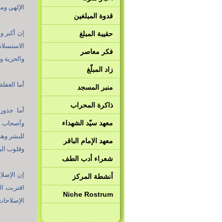
الإلهي وم
قدوة المبلغين
إن أكبر و
حقيبة المبلغ
الاستسلام
فكر معاصر
والحرية و
زاد المبلّغ
أما الغفلة
منبر المسجد
ذاكرة المحراب
أما جذور
معهد سيّد الشهداء
وأصحاب و
للبشر وهي
معهد الإمام الباقر
وقلوب الب
شعراء أدب الطف
إن الإصلا
أنشطة المركز
اقتربت ال
Niche Rostrum
الإصلاحات