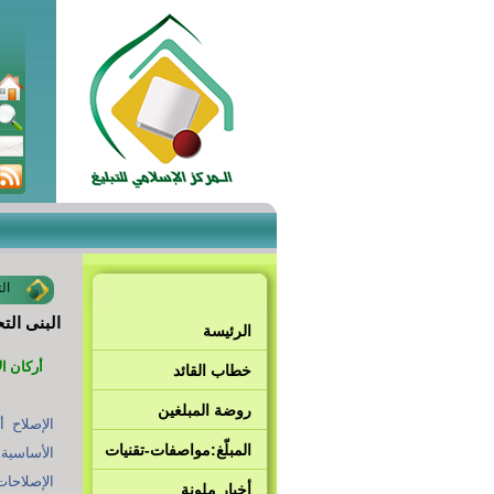
ال
البنى الت
الرئيسة
أركان ال
خطاب القائد
روضة المبلغين
الإصلاح أ
المبلّغ:مواصفات-تقنيات
الأساسية.
الإصلاحات 
أخبار ملونة