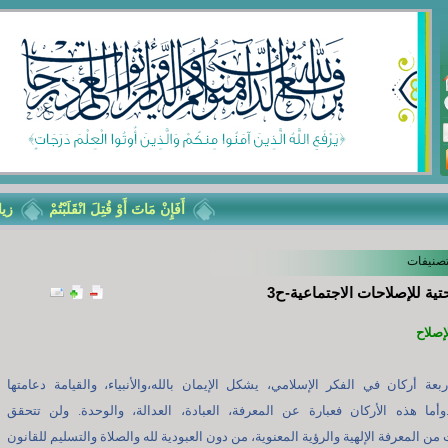
أَفَإِنْ مَاتَ أَوْ قُتِلَ انْقَلَبْتُمْ
زيارة
تصنيفات
حتية للإصلاحات الاجتماعية-ح3
إصلاح‏
ربعة أركان في الفكر الإسلامي، يشكل الإيمان بالله،والأنبياء، والقيامة دعامتها
وأما هذه الأركان فعبارة عن المعرفة، العبادة، العدالة، والوحدة. ولن تتحقق
من المعرفة الإلهية والرؤية المعنوية، من دون العبودية لله والصلاة والتسليم للقانون