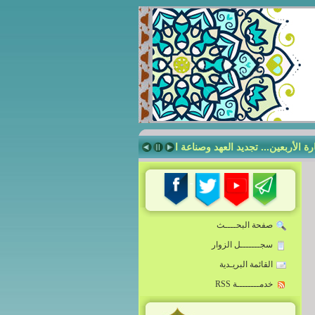
 الأربعين... تجديد العهد وصناعة الهويّة
صناعة الإنسان الرساليّ في مدرسة 
صفحة البحــــث
سجـــــــل الزوار
القائمة البريـدية
خدمــــــــة RSS