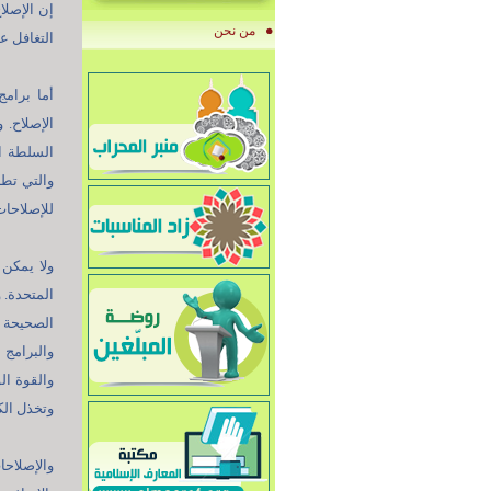
إن الإصلاح
من نحن
التغافل عن
أما برامج
الإصلاح. 
السلطة ال
والتي تطا
للإصلاحات
ولا يمكن
المتحدة. و
الصحيحة ا
والبرامج 
والقوة ال
وتخذل الكف
والإصلاحا