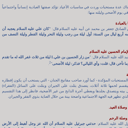
اك عدة مستحبات وردت في مناسبات الأعياد تؤكد صفتها العبادية إنسانياً واجتماعياً
ي يوم الأضحى وليلته منها:
 الصادق جعفر بن محمد عن أبيه عليه السلام قال:
"كان علي عليه السلام يعجبه أن
 أربع ليال من السنة: أول ليلة من رجب وليلة النحر وليلة الفطر وليلة النصف من
 الله عليه السلام قال: "
من زار الحسين بن عليL ليلة من ثلاث غفر الله له ما تقدم
2
ا تأخر، قال: قلت: وأي الليالي؟ فذكر: ليلة الأضحى
"
.
مستحبات المؤكدة - كما أورد صاحب مفاتيح الجنان - التي يستحب أن يكون إفطاره
يقسم لحمها ثلاثة أثلاث، يتصدق بثلث على الجيران وبثلث على السائل (الفقراء)
 بيته ويتصدق بجلدها ويعطي أجرة الذابح من غير الأضحية، فانظر إلى هذا التقسيم
لذي تظهر فيه الجهة الاجتماعية واضحة بينة من خلال العناية بذوي الفقر والجيران.
 الله عليه السلام:
حدثني جبرئيل عليه السلام أن الله عز وجل أهبط إلى الأرض