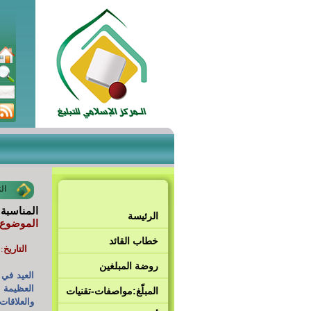
ال
المناسبة: عي
الرئيسة
الموضوع:
خطاب القائد
التاريخ
: 10 ذو ال
روضة المبلغين
العيد في 
العظيمة ا
المبلّغ:مواصفات-تقنيات
والعلاقات 