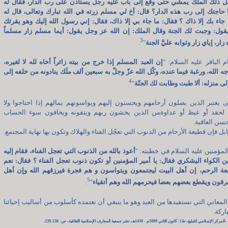
قبل ذلك الملك يمشي حتى وقع إلى باب عليه رجل يستأذن على رب الدار، فقال له
 حاجتك إلى رب هذه الدار؟ قال: أخ لي مسلم زرته في الله تبارك وتعالى، قال له
 جاء بك إلا ذاك ؟ فقال: ما جاء بي إلا ذاك، فقال: إني رسول الله إليك وهو يقرئك
قول: وجبت لك الجنة وقال الملك: إن الله عز وجل يقول: أيما مسلم زار مسلماً
3
زار، إياي زار وثوابه عليَّ الجنة
"
.
م الباقر عليه السلام: "
إن العبد المسلم إذا خرج من بيته زائراً أخاه لله لا لغيره،
ه الله، ورغبة فيما عنده، وكّل الله عزّ وجلّ به سبعين ألف ملَك ينادونه من خلفه إلى
4
لى منزله: ألا طبت وطابت لك الجنّة
"
.
لى يعتبر الذين يصلون أرحامهم ويحسنون إليهم ويواسونهم بمالهم إذا احتاجوا ولا
 لحقد أو غيظ أو عداوةمن الذين يخشون ربهم ويتقونه ويخافون سوء الحساب
سن العاقبة.
بل فإن قطيعة الأرحام من الذنوب التي تعجّل الفناء والهلاك وتكون بها نهاية المجتمع.
لمؤمنين عليه السلام في خطبته: "
أعوذ بالله من الذنوب التي تعجل الفناء، فقام إليه
بن الكواء اليشكري فقال: يا أمير المؤمنين أو تكون ذنوب تعجل الفناء ؟ فقال: نعم
عة الرحم، إن أهل البيت ليجتمعون ويتواسون و هم فجرة فيرزقهم الله وإن أهل
5
فرقون ويقطع بعضهم بعضا فيحرمهم الله وهم أتقياء
"
.
المعاني التي نستفيدها من العيد وهو ما ينبغي أن نعتمده كأسلوب من أساليب إحيائنا
اركة.
: كانون الثاني 2009م - 1430هـ، نشر جمعية المعارف الإسلامية الثقافية، ص: 236-239.