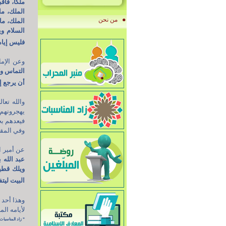
ملكا، فأ
الملك، ما
من نحن
الملك، ما
السلام وي
فليس إياه 
وعن الإما
التماس وج
أن يرجع إ
والله تعا
يهجرونهم
فيعدهم بح
وفي المقا
عن أمير ا
عبد الله 
ويلك قطي
البيت ليت
وهذا أحد 
لأيامه المب
* زاد المناسبات -المركز الإسلامي للتبليغ، ط1