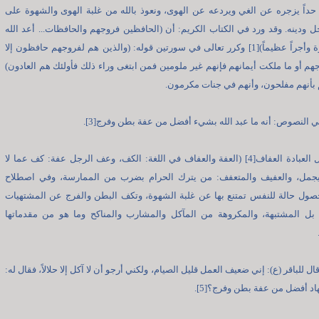
 حداً يزجره عن الغي ويردعه عن الهوى، ونعوذ بالله من غلبة الهوى والشهوة على
 ودينه. وقد ورد في الكتاب الكريم: أن (الحافظين فروجهم والحافظات... أعد الله
لهم مغفرة وأجراً عظيماً)[1] وكرر تعالى في سورتين قوله: (والذين هم لفروجهم حافظون إلا
هم أو ما ملكت أيمانهم فإنهم غير ملومين فمن ابتغى وراء ذلك فأولئك هم العادون)
ي النصوص: أنه ما عبد الله بشيء أفضل من عفة بطن وفرج[3].
وأن أفضل العبادة العفاف[4] (العفة والعفاف في اللغة: الكف، وعف الرجل عفة: كف عما لا
يجمل، والعفيف والمتعفف: من يترك الحرام بضرب من الممارسة، وفي اصطلاح
صول حالة للنفس تمتنع بها عن غلبة الشهوة، وتكف البطن والفرج عن المشتهيات
 بل المشتبهة، والمكروهة من المآكل والمشارب والمناكح وما هو من مقدماتها
قال للباقر (ع): إني ضعيف العمل قليل الصيام، ولكني أرجو أن لا آكل إلا حلالاً، فقال له:
هاد أفضل من عفة بطن وفرج؟[5].