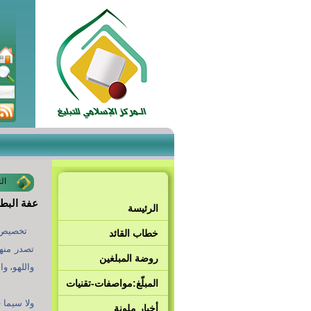
ال
عفة البط
الرئيسة
تخصيص ا
خطاب القائد
تصدر منها
روضة المبلغين
واللهو، وا
المبلّغ:مواصفات-تقنيات
ولا سيما 
أخبار ملونة