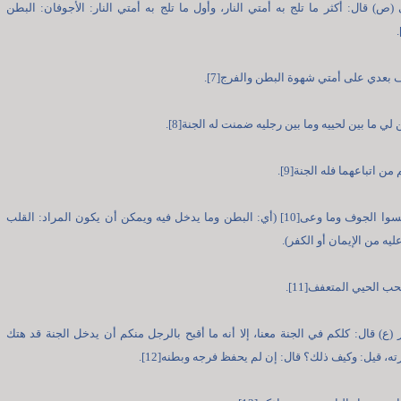
 (ص) قال: أكثر ما تلج به أمتي النار، وأول ما تلج به أمتي النار: الأجوفان: البطن
 بعدي على أمتي شهوة البطن والفرج[7].
 ما بين لحييه وما بين رجليه ضمنت له الجنة[8].
ن اتباعهما فله الجنة[9].
وأنه: لا تنسوا الجوف وما وعى[10] (أي: البطن وما يدخل فيه ويمكن أن يكون المراد: القلب
ليه من الإيمان أو الكفر).
حب الحيي المتعفف[11].
ر (ع) قال: كلكم في الجنة معنا، إلا أنه ما أقبح بالرجل منكم أن يدخل الجنة قد هتك
ه، قيل: وكيف ذلك؟ قال: إن لم يحفظ فرجه وبطنه[12].