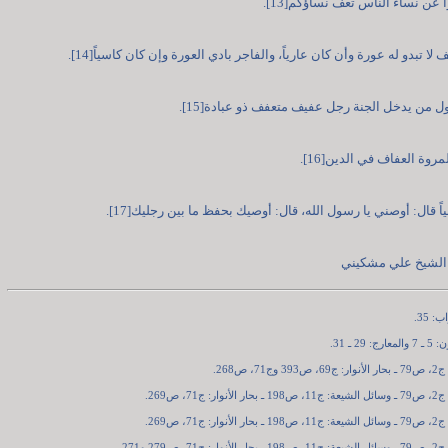
ا عن نساء الناس تعف نساؤكم[13].
 لا تبدو له عورة وأن كان عارياً، والفاجر بادي العورة وإن كان كاسياً[14].
ل من يدخل الجنة رجل عفيف متعفف ذو عبادة[15].
روة العفاف في الدين[16].
اً قال: أوصني يا رسول الله، قال: أوصيك بحفظ ما بين رجليك[17].
ه الشيخ علي مشكيني