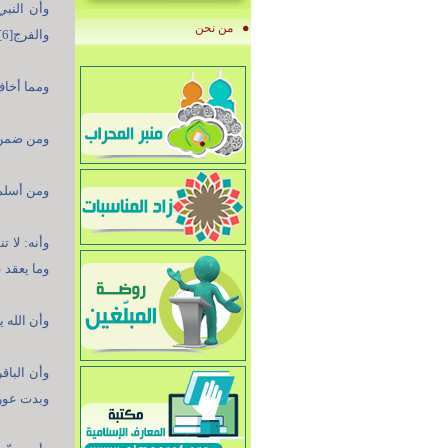
وأن النبي
من نحن
والفرج[6].
ومما أخاف
ومن ضمن لي
ومن أسلم م
وما يعقد ع
وأن الله ي
وأن الباق
وبدت عورت