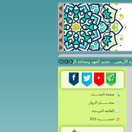
لأربعين... تجديد العهد وصناعة الهويّة
صناعة الإنسان الرساليّ في مدرسة أم
صفحة البحــــث
سجـــــــل الزوار
القائمة البريـدية
خدمــــــــة RSS