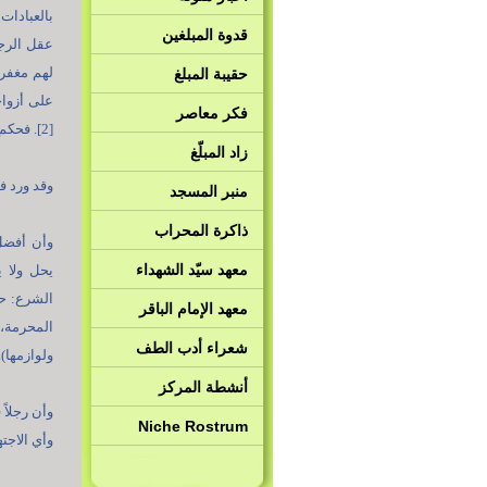
بالعبادات
قدوة المبلغين
عقل الرجل
حقيبة المبلغ
على أزواج
فكر معاصر
[2]. فحكم بأنهم مفلحون، وأنهم في جنات مكرمون.
زاد المبلّغ
وقد ورد ف
منبر المسجد
ذاكرة المحراب
معهد سيّد الشهداء
يحل ولا 
الشرع: ح
معهد الإمام الباقر
المحرمة،
شعراء أدب الطف
ولوازمها).
أنشطة المركز
وأن رجلاً 
Niche Rostrum
وأي الاجت