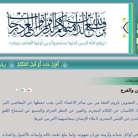
أَفَإِنْ مَاتَ أَوْ قُتِلَ انْقَلَبْتُمْ
زيارة ا
تصنيفات
ن والفرج
لعضوين بلزوم العفة من بين سائر الاعضاء التي يجب حفظها عن المعاصي التي
: كاللسان عن الكلام المحرم، والعين عن النظر الحرام والسمع عن استماع اللغو
لبدن عن اللبس المحرم، لابتلاء الإنسان بمعاصيهما أكثر من غيرها.
في أوائل شبابه وأزمنة ثوران شهوته، ولما يبلغ علمه بالله وإيمانه بالأصول واعتياده