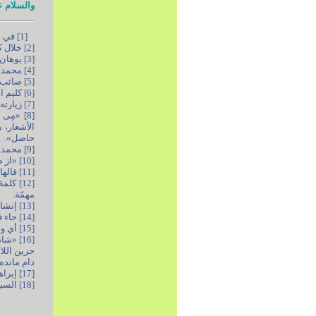
والسلام ع
[1] في بداية هذا اللقاء، ألقى نخبة من الشعراء قصائدهم.
[2] خلال كلمته في لقاء جمعٌ من الشعراء وأساتذة الأدب الفارسي، بتاريخ 05/04/2023م.
[3] يوهان غوته (1749 - 1832م)، شاعر وكاتب ألماني.
[4] محمد إقبال اللاهوري (1877 - 1938م)، فيلسوف وشاعر باكستاني.
[5] صائب التبريزي (1601 - 1677م)، شاعر إيراني.
[6] كليم الكاشاني (1581 - 1651م)، شاعر إيراني.
[7] زيارته إلى باكستان في كانون الثاني/يناير 1986م.
[8] «مِ
الأشعار،
حاصل».
[9] محمد مهدي الجواهري (1899 - 1997م)، شاعر عراقي.
[10] «از ضعف به هر جا که رسیدیم وطن شد وز گریه به هر سو که گذشتیم چمن شد».
[11] قالها سماحته باللهجة العراقية.
[12] ك
مهمّة.
[13] إنشاد الميرزا محمد صادق الكاشي، المتخلّص بـ«ناطق».
[14] جاء في المصادر اثنان وستّون بيتاً. [يقول] أحد الحاضرين: مئتان وستّة وخمسون بيتاً.
[15] أي وجوده الترابي.
[16] «
حزين اللا
دام مانده 
[17] إبراهيم الدسوقي شتا. المعجم الفارسي الكبير: دامن بر زمين كشيدن: كناية عن التبختر.
[18] السيد ناصر فيض، شاعر إيراني (1949-إلى الآن).