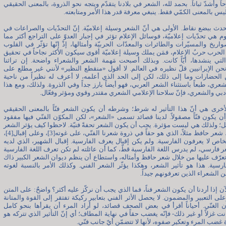
ً وأشدّ ثباتاً. بحمد لله، الشعر في بلادنا يتقدّم ويتجه نحو الذروة، بالمعنى الحقيقي
ليس بالمعنى الكمّي فقط. ينبغي معرفة قدر هذا الأمر ومتابعته.
تحدث ببضع نقاط. الأولى هي أنّ الشعر وسيلة إعلاميّة. إنّ التحدّيات والصراعات في
يوم هي تحدّيات إعلاميّة، فوسائل الإعلام تؤثر في إجبار العدوّ على التراجع أكثر مما
واريخ والمسيّرات والطائرات والمعدّات الحربيّة وأمثالها، إذْ إنّها تؤثّر في القلوب
 الحرب حربُ الإعلام، فمَن يملك وسيلة إعلاميّة أقوى سيكون الأكثر نجاحاً في تحقيق
لتي ينشدها، أيّاً كانت. وبذلك أصبحت مَهمة الشعر والشعراء واضحة. إن تراثنا
ن الإيرانيين قلّ نظيره في العالم. لا أقول «منقطع النظير» لأنني غير مطلع على
 الحضارات وما إلى ذلك، لكن إلى الحد الذي أعلمه، لا أعرف له نظيراً من ناحية
شعري، طبعاً باستثناء الشعر العربي، فهو أيضاً بارز جداً وفي الذروة. ولذلك، ومع هذا
أدبي والشعري، فإنّ سلاحنا الإعلامي الشعري مقتدر وقوي ومؤثر وفعّال.
أخرى هي أنّ هذا التأثير له شرط؛ وشرطه أن يكون الشعر فنّاً بالمعنى الحقيقي
أن يكون فنّاً مصقولاً. لدينا قصائد تسمى «الشعر»، لكن المكوّن الفنّي فيها مفقود
ليل؛ ولذلك هي ليست مؤثرة. يجب أن يكون الشعر تحفةً فنيّة. لاحظوا كيف يؤثر الشعر
الفارسي، شعر حافظ مثلاً، الذي هو حقاً في ذروة شعرنا الفنّي، على غوته[3]، وعلى إقبال[4]،
ص لا يعرفون الفارسية. ولم يكن إقبال يعرف الفارسية. إقبال الشهير، الذي لديه
 فارسي، لم يدرس اللغة الفارسية قطّ، كما أن عائلته لم تكن تعرف اللغة الفارسية
 تعرّف عليها من خلال شعر حافظ وأمثاله، واستطاع أن ينظم ديوان الشعر الكبير ذاك
فارسية. هذا هو تأثير الشعر، وهكذا يؤثّر الشعر الفني. وكذلك الأمر بالنسبة لغوته
 الشعراء الذين تعرفونهم جيداً.
آن إذا أردنا أن يكون الشعر فناً، فما الذي يجب أن نركّز عليه أكثر؟ واضحٌ: على المتن
على التعبير والمضمون. لا يحصل الأثر الفني بتعابير ركيكة تفتقر إلى القوة والمتانة
الغنّي. أحياناً أقرأ في بعض الصحف قصائد، لو أراد المرء أن يقرأها بنحو كامل
ت غزلاً أو غير ذلك- فإنّه يغضب حقاً في نهاية المطاف؛ أي إنّ التأثير الذي تتركه هو
 غضب المرء وتعكير صفوه، لأنها لا تتضمّن أيّ جانب فنّي.