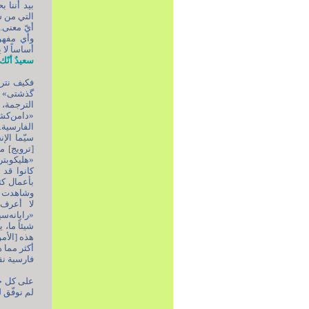
بيد أننا 
التي من شأ
أيّ معنى.
وأي مفهوم
أساساً لا 
سعيدٌ أنّك مرر
فكيف نترج
گذشتی» هذ
الترجمة، 
الفارسية. 
سيّما ال
[ترويج] م
«هليكوبتر»
كانوا قد
بأعمال كث
لا أعرف 
«رایانه‌سپ
شيئاً ما، 
هذه [الأم
أكثر مما ه
فارسية نقي
على كل حال
لم نوفّق 