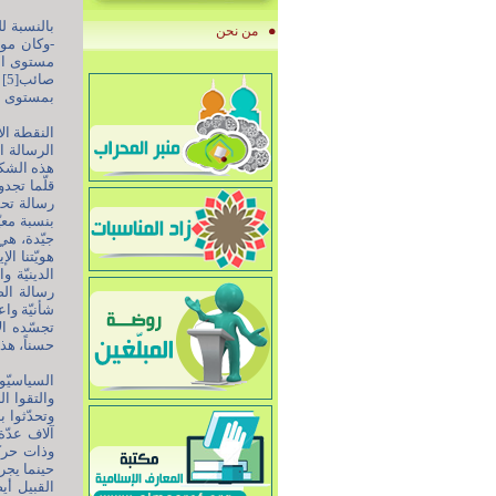
بالنسبة ل
من نحن
-وكان موض
مستوى الش
بمستوى ال
النقطة ال
الرسالة ا
هذه الشكو
قلّما تجد
رسالة تحم
بنسبة معي
جيّدة، هي
هويّتنا ال
الدينيّة و
رسالة الص
شأنيّة وا
تجسّده ال
حسناً، هذا
السياسيّو
والتقوا ا
آلاف عدّة
وذات حركة
حينما يجر
القبيل أي