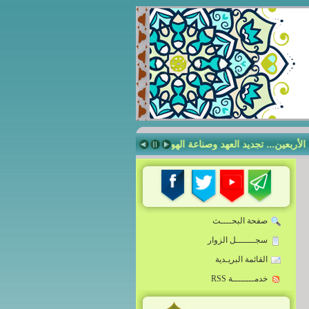
عين... تجديد العهد وصناعة الهويّة
صناعة الإنسان الرساليّ في مدرسة أمير 
صفحة البحــــث
سجـــــــل الزوار
القائمة البريـدية
خدمــــــــة RSS