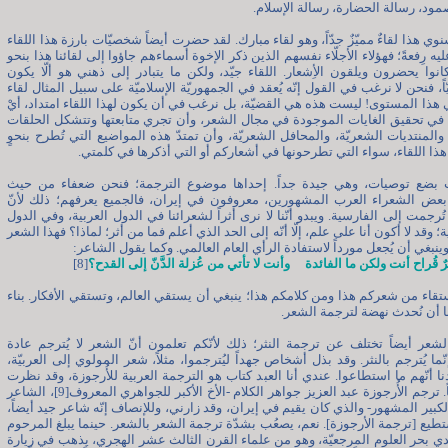
مود، رسالة الحضارة، رسالة الإسلام.
نوي هذا لقاءٌ مميّزٌ جدّاً، وهو لقاء مبارك. لقد حضرت أيضاً شخصيّات بارزة هذا اللقاء
ه رِفعةً؛ فهؤلاء الأجلّاء نفسهم الذين ذكر الإخوة أسماءهم جاؤوا إلى لقائنا هذا بنحو
كانوا يحضرون ويلقون الأِشعار. اللقاء جيّد، ولكن ما يتبادر إلى ذهني هو ألّا يكون
ً، فنحن لا نرغب في القول إنّه يُعقد في الجمهوريّة الإسلاميّة على سبيل المثال لقاء
ذا المستوى! ليست هذه هي القضيّة، بل نرغب في أن يكون لهذا اللقاء امتداد، أيْ
ي تحقيق الغايات الموجودة في مجال الشعر، وأن تجري متابعتها وتتشكل الحلقات
 والمنتديات الشعريّة، والمحافل الشعريّة، وأن تمتدّ هذه المواضيع التي تُطرح بنحوٍ
هذا اللقاء، سواء التي تطرحونها في أشعاركم أو التي أذكرها في كلمتي.
ت بضع توصيات، وهي جيدة جداً. إحداها موضوع الترجمة؛ فنحن ضعفاء من حيث
 بعض الشعراء العرب المشهورين، معروفون في إيران، فالجميع يعرفهم؛ ذلك لأنّ
ُرجمت إلى الفارسية. ويبدو أنّنا لا نرى أثراً لشعرائنا في الدول العربية، وفي الدول
ة؛ وقد لا أكون أنا على علم، إلّا أنّه إلى الحد الذي أعلم فما من أثر؛ لماذا؟ فهذا الشعر
 وينبغي أن يُجعل مورداً لاستفادة الرأي العام العالمي. وكما يقول الشاعر:
ح أنت ولكن ما الفائدة وأنت لا تأتي من عُزلة الدَّنّ إلى القدح؟
[8]
ستقاء من شعركم هذا ومن كلامكم هذا؛ ينبغي أن يستقي العالم، وتستقي الأفكار. بناء
نا أن نُحدث نهضة لترجمة الشعر.
شعر أيضاً تختلف عن ترجمة النثر؛ ذلك لأنّكم تعلمون أنّ الشعر لا يُترجم عادة
ّما يُترجم بالنثر. وقد بذل أشخاص جهداً ليُترجموا، مثلاً، شعر المولوي إلى العربيّة،
ا أنّهم ما استطاعوا. عندي أنا العبد كتاب هو الترجمة العربية للأُرجوزة، وقد نظرت
إليه أحياناً. ترجم الأُرجوزة عبد العزيز جواهر الكلام -الأخ الأكبر للجواهري المعروف[9]، الشاعر
لكبير المشهور- والذي كان يقيم في إيران، وقد زارني، وللإنصاف إنّه شاعر جيد أيضاً،
يستطيع [ترجمة الأرجوزة]. نعم، يصعُب بشدّة ترجمة الشعر بالشعر. حينما يبلغ المرحوم
دي بحر العلوم المرجعيّة، وهو من علماء القرن الثالث عشر الهجري، يذهب في زيارة