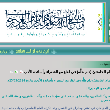
أَفَإِنْ مَاتَ أَوْ قُتِلَ انْقَلَبْتُمْ
زيارة الأرب
تصنيفات
م الخامنئيّ (دام ظلُّه) في لقاءٍ مع الشعراء وأساتذة الأدب
ام الخامنئيّ (دام ظلُّه) في لقاءٍ مع الشعراء وأساتذة الأدب، بتاريخ 25/03/2024م.
لرحمن الرحيم[1]
ه ربّ العالمين، والصلاة والسلام على سيّدنا محمّد، وآله الطاهرين، ولعنة الله على
جمعين.
إنّ التصوّر الذي كان في ذهني وما زال عن الشعر، وقد ذكرته العام الماضي[2]، بات هذه الليلة