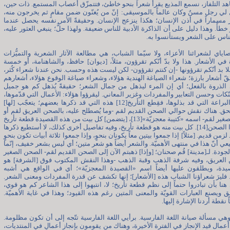
د التلفاز، نسمع المذيع يقرأ شعراً بنحو خاطئ، فتتمزّق أعصاب المستمع. ذات حين،
لي رجل مسنٌ وكان عالماً بالموسيقى: إنّ من يُغنّون ضمن مقامٍ ثم يخرجون منه،
مسماراً في أذن الإنسان؛ هكذا ينزعج الإنسان. وحقيقةً الأمر نفسه يحصل عندما
 خطأً. وهذا دليل على أن الذاكرة الأدبية للناس ضعيفة. ولهذا حلٌّ؛ ينبغي العثور عليه،
ناس على الشعر ويستأنسوا به.
ياي لشعرائنا الأعزاء، ولا سيّما الشباب، هي مطالعة الآثار الشعرية والتميُّزات
في الأشعار. هذا ولا بدّ أنّكم تقرؤون، مثلاً، [ديوان] حافظ، والشاهنامة، أو خمسة
ا بد أنّكم تقرؤونها -إن كنتم تقرؤون- لكن ليست هذه وحسب. نحن عندنا شعراء كُثر،
ّ أشعار بارزة؛ شعراء الصياغة الهندية هؤلاء، وشعراء صياغة الوقوع هؤلاء، أشعارهم
ي الذروة بالفعل؛ أي إن المرء ليذهل من جمال الشعر؛ حقيقةً يُذهل كم هو جميل
نّكات وحسن التعابير والمفردات وغزير المعاني. ليقرؤوا هؤلاء: الأعمال التي قدّموها،
[أشكال] البراعة التي قد بذلوها، فقِطع التأريخ[12] هذه التي قد ذكرها بعضهم؛ يتعجّب [لها]
حق. هناك نقش حوالي الصحن القديم لقم -وما يُصطلح عليه، بالصحن العريق لقم أو
الصحن الصغير لقم- اسمه «كتيبة معجزيّة»[13]، [يتضمن] كل بيت من هذه القصيدة قطعة تأريخ
تشييد هذا الصحن[14]. كل بيت منه هو قطعة تأريخ، وفيه تفاصيل أخرى كذلك، لا أستطيع ذكرها
 لزمن قديم. [مثلاً] إذا جمعوا بيتين معاً يكونان بنحوٍ، وإذا جمعوا ثلاثة أبيات تكون بنحوٍ
يعي أنّ هذا في منتهى الأهميّة. والشعر أيضاً هو شعر متين؛ أي ليس بشعر خفيف، إنّما
لجودة. لـ[مدينة] قُم صحنان؛ [وإذا] ذهبتم الآن إلى الصحن القديم لقم- الصحن الصغير
 العريق، وفيه شرفة الذهب وقبة الذهب -وهذا النقش المكتوب فوق [الشرفة] هو
يدة، ويطلقون عليها أيضاً اسم «القصيدة المعجزيّة»؛ أي في الواقع هي أشبه
 فليرَ شعراؤنا الشباب هذه [الأشعار]؛ إنها تكشف عن قدرة المفردات ومعنى الشعر.
هنا بأن تبادروا حتماً إلى نظم قطعة تأريخ؛ لا، انتبهوا إلى هذا الشاعر كم هو قوي،
 ويصنع العبارات القويّة والمعنى المتين رغم هذه القيود؛ وهذا في غاية الأهميّة.
 نقطة أردنا الإشارة إليها.
هي مسألة صيانة اللغة الفارسية. برأيي اللغة الفارسية تتّجه إلى أن تكون مظلومة.
أعمال قيد الإنجاز في الفترة الأخيرة، وهناك من يقومون بإنجاز أعمالٍ في المنتديات،