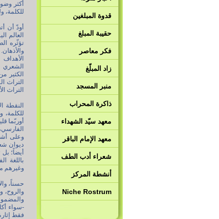
أكثر وضوحا
للكلمة، و
قدوة المبلغين
أودّ أن أ
حقيبة المبلغ
العالم ال
تؤثّره الص
فكر معاصر
والأذهان.
الأهداف ا
الشعري نح
زاد المبلّغ
الكثير من
التراث ال
منبر المسجد
التراث ال
ذاكرة المحراب
النقطة ال
للكلمة، و
معهد سيّد الشهداء
أوربّما ق
وعلى أشخا
معهد الإمام الباقر
ديوان شعر
أيضاً؛ بل
شعراء أدب الطف
باللغة ال
وغيرهم من
أنشطة المركز
حسناً، وال
Niche Rostrum
والروح، و
والمضمون 
-سواء أكان
فقط إثارة