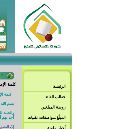
ال
كلمة الإما
الرئيسة
كلمة الإم
خطاب القائد
بسم الله ا
روضة المبلغين
والحمد لل
المبلّغ:مواصفات-تقنيات
أعدائهم أ
أخبار ملونة