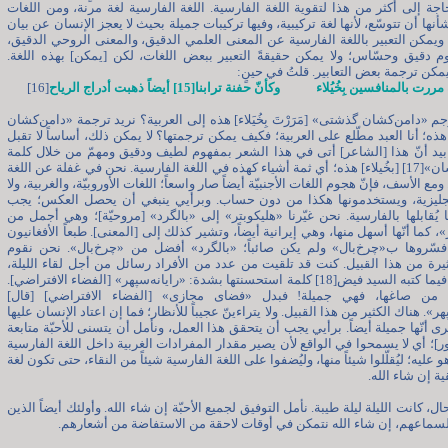
بحاجة إلى أكثر من هذا لتقوية اللغة الفارسية. اللغة الفارسية لغة مرنة، ومن اللغات
نها أن تتوسّع، لأنها لغة تركيبية، وفيها تركيبات جميلة بحيث لا يعجز الإنسان عن بيان
 ويمكن التعبير باللغة الفارسية عن المعنى العلمي الدقيق، والمعنى الروحي الدقيق،
 دقيق وحسّاس؛ ولا يمكن حقيقةً التعبير ببعض اللغات، لكن [يمكن] بهذه اللغة.
يمكن ترجمة بعض التعابير. قلتُ في حينٍ:
ت بالمنافسين بِخُيُلاء وكأنّ حفنة ترابنا[15] أيضاً ذهبت أدراج الرياح
[16]
م «دامن‌کشان گذشتی» [مَرَرْتَ بِخُيَلاء] هذه إلى العربية؟ نريد ترجمة «دامن‌کشان
ه؛ أنا العبد مطّلع على العربية؛ فكيف يمكن ترجمتها؟ لا يمكن ذلك، أساساً لا تقبل
بيد أنّ هذا [الشاعر] أتى في هذا الشعر بمفهوم لطيف ودقيق ومهمّ من خلال كلمة
«دامن‌کشان»[17] [بخُيلاء] هذه؛ أي ثمة أشياء كهذه في اللغة الفارسية. نحن في غفلة عن اللغة
ومع الأسف، فإنّ هجوم اللغات الأجنبيّة أيضاً صار واسعاً؛ اللغات الأوروبيّة، والغربية، ولا
إنجليزية، ويستخدمونها هكذا من دون حساب. وبرأيي ينبغي أن يحصل العكس؛ يجب
ا يُقابلها بالفارسية. نحن غيّرنا «هليكوبتر» إلى «بالگرد» [مروحيّة]؛ وهي أجمل من
، كما أنّها أسهل منها، وهي إيرانية أيضاً، وتشير كذلك إلى [المعنى]. طبعاً الأفغانيون
 فسّروها ب«چرخ‌بال» ولم يكن صائباً؛ «بالگرد» أفضل من «چرخ‌بال». نحن نقوم
يرة من هذا القبيل. كنت قد تلقيت من عدد من الأفراد رسائل من أجل لقاء الليلة،
وشاهدت فيما كتبه السيد فيض[18] كلمة استحسنتها بشدة: «رایانه‌سپهر» [الفضاء الافتراضي].
من صاغها، فهي جميلة! فبدل «فضای مجازی» [الفضاء الافتراضي] [قال]
هر». هناك الكثير من هذا القبيل. ولا يتراءينّ عجيباً للأنظار؛ فما إن اعتاد الإنسان عليها
يرى أنّها جميلة أيضاً. برأيي يجب أن يتحقق هذا العمل، ونأمل أن يتسنى للأحبّة متابعة
ور]؛ أي لا يسمحوا في الواقع لأن يصير مقدار المفرادات الغربية داخل اللغة الفارسية
و عليه؛ ليُقلّلوا شيئاً منها، وليُضفوا على اللغة الفارسية شيئاً من النقاء، حتى تكون لغة
ة إن شاء الله.
، كانت الليلة ليلة طيبة. نأمل التوفيق لجميع الأحبّة إن شاء الله. وأولئك أيضاً الذين
لسماعهم، إن شاء الله نتمكن في أوقات لاحقة من الاستفاضة من أشعارهم.