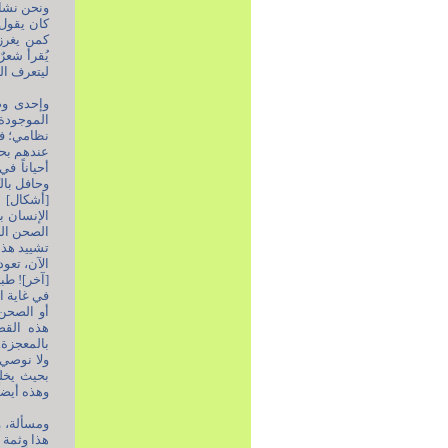
ونحن نشاه
كان يقول 
كمن يغرز 
يُقرأ شعرٌ
ليتعرف ال
وإحدى وصا
الموجودة 
نظامي؛ فل
عندهم بحق
أحياناً ف
وحافل بال
الإنسان ب
الآن، تعود
[آخر]! طب
في غاية ا
أو الصحن
هذه القص
بالمعجزة.
ولا نوصي 
بحيث يخلق
وهذه أيضاً
ومسألة، و
هذا وثمة 