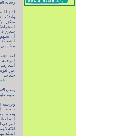
رسالة الص
لقاؤنا الس
وأضفَت علي
متكرّر، و
استعراضيّا
شعري في ه
أن يسهم ف
الشعريّة،
معيّن في 
لقد دوّن
الترجمة.
أشعارهم ت
غير العربي
جيّد جداً،
خمرٌ قُرا
ينبغي الا
عليه، علي
وترجمة ال
بالشعر، إن
وقد شاهدن
العراقي ا
لكنّه لا 
السيّد مه