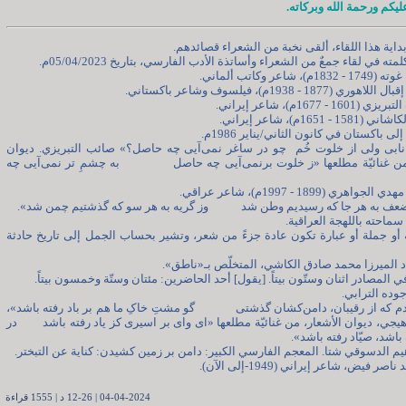
ليكم ورحمة الله وبركاته.
ی نابی ولی از خلوت خُم چو در ساغر نمی‌آیی چه حاصل؟» صائب التبريزي. ديوان
 من غنائيّة مطلعها «ز خلوت برنمی‌آیی چه حاصل به چشمِ تر نمی‌آیی چه
لمة أو جملة أو عبارة تكون عادة جزءً من شعر، وتشير بحساب الجمل إلى تاريخ حادثة
شادم که از رقیبان، دامن‌کشان گذشتی گو مشتِ خاکِ ما هم بر باد رفته باشد»،
هيجي، ديوان الأشعار، من غنائيّة مطلعها «ای وای بر اسیری کز یاد رفته باشد در
باشد، صیّاد رفته باشد».
04-04-2024 | 12-26 د | 1555 قراءة