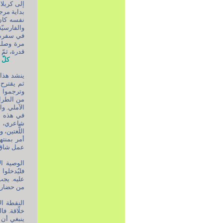
إلى كربلا
بداية مرجع
نفسه كان
والفارسيّة
في سفره ب
مرة وصلوا
قدرة، ثمّ
كلّ مكان 
ثم يقترح 
وترجموا إ
من الطراز
الآملي. و
في هذه ال
شاعري، ون
اللُّغتين،
أمر بمنته
عمل شاقّ.
الوصية ال
فليُدخلوا
عليه. يجب
من حضارتنا
النقطة ال
خلّاقة. فا
ينبغي أن ي