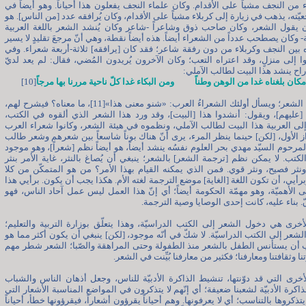
ء من النجف مشياً على الأقدام. وكان علماء النجف يفعلون هذا أحياناً. وهو أيضاً في
يّته، يذهب في زيارة إلى كربلاء مشياً على الأقدام، وكان يُرافقه عدد [من الناس]. هو
 يقول الشعر، وكان صاحب ذوق وشاعراً -شاعر وكان يُنشد الشعر باللغة العربية
- وكان يصطحب عدداً من الشعراء أيضاً. هذه أيضاً نقطة، وهي أنّ مرجعَ تقليدٍ لا يسير
ين النجف وكربلاء من دون رفقة شاعر؛ فقد كان [يرافقه] ثلاثة-أربعة شعراء. وفي
 إلى منزلٍ، وقد اعتراه التعب؛ وكان الآخرون يُريدون المُضي، فقال: لم يعد لديّ
 راح ينشد هذا البيت لطالب الآملي:
بلغناه غدا من الوهن وطناً ومن البكاء غدا كلّ ناحية مررنا بها مرجاً
[10]
ينشد هذا الشعر؛ ويسأل أولئك الشعراءُ العرب: «شنو معنى هذا»[11]، ما معناه؟ فيشرح لهم،
[عليهم]، ويقول: أنشدوا هذا [البيت]، وقد ورد هذا الشعر الذي ألقوه في الكتب،
لى العربية هذا البيت لطالب الآملي، ونظموه في هيئة الشعر، وكانوا شعراء العرب
 الأول، [لكن] حينما ينظر المرء، يرى أنّ هناك بوناً شاسعاً بين شعرهم وشعر طالب
المرحوم السيّد مهدي بحر العلوم نفسُه ينشد أيضاً، هو أيضاً نظم [شعراً]، وهو موجود
كتب. لا يمكن نظم [ترجمة الشعر] بالشعر؛ ينبغي أن يُصاغ بالنثر، غاية الأمر بنثر
ثر فصيح، ونثر قوي. فمن الذي يمكنه القيام بهذا الأمر؟ من هو المتمكّن من كلا
 وبرأيي، أن تكون اللغة [الغاية] موضع الترجمة لغته الأم. هكذا يجب أن يكون. برأيي هذا
ى الأهميّة، وهو مهمّة الحكومة أيضاً؛ أي إنّ هذا العمل ليس عمل آحاد الناس، فهو
 بناء عليه، كانت إحدى الوصايا وصية الترجمة.
أخرى هي دخول الشعر إلى الكتب الدراسيّة، وهذا يتعلّق بوزارة التربية والتعليم؛
 الشعر إلى الكتب الدراسيّة. لا شكّ في أنّه موجود، [لكن] ينبغي أن يكون أكثر مما هو
 أن يستأنس الطفل بالشعر منذ الطفولة وحتى المراهقة والصّبا؛ الشعر شطر مهم
 وثقافتنا ومعارفنا؛ فكثير من معارفنا بُيِّنت في الشعر.
أخرى التي قد دوّنتها، تنشيط الذاكرة الأدبيّة للناس، وجعل أذهان الناس والشباب
لذاكرة الأدبيّة لشعبنا ضعيفة؛ أي إنّهم لا يتذكرون في المواضع المناسبة الأشعار التي
تذكروها بالتناسب؛ أي لا يعرفونها. وهم أحياناً يقرؤون أشعاراً، فيقرؤونها خطأ، أحياناً