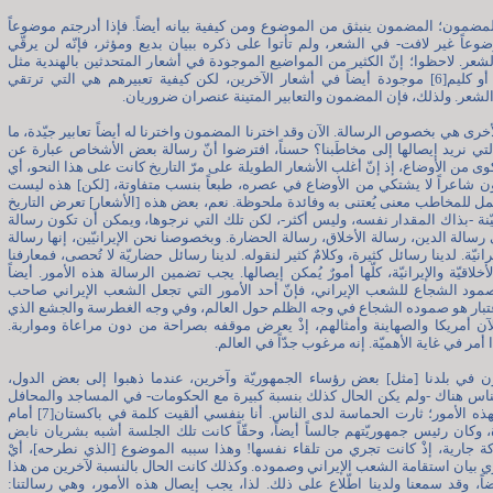
لمضمون؛ المضمون ينبثق من الموضوع ومن كيفية بيانه أيضاً. فإذا أدرجتم موضوعاً
وعاً غير لافت- في الشعر، ولم تأتوا على ذكره ببيان بديع ومؤثر، فإنّه لن يرقّي
عر. لاحظوا؛ إنّ الكثير من المواضيع الموجودة في أشعار المتحدثين بالهندية مثل
صائب[5] أو كليم[6] موجودة أيضاً في أشعار الآخرين، لكن كيفية تعبيرهم هي التي ترتقي
شعر. ولذلك، فإن المضمون والتعابير المتينة عنصران ضروريان.
أخرى هي بخصوص الرسالة. الآن وقد اخترنا المضمون واخترنا له أيضاً تعابير جيّدة، ما
لتي نريد إيصالها إلى مخاطَبنا؟ حسناً، افترضوا أنّ رسالة بعض الأشخاص عبارة عن
ى من الأوضاع، إذ إنّ أغلب الأشعار الطويلة على مرّ التاريخ كانت على هذا النحو، أي
ون شاعراً لا يشتكي من الأوضاع في عصره، طبعاً بنسب متفاوتة، [لكن] هذه ليست
ل للمخاطب معنى يُعتنى به وفائدة ملحوظة. نعم، بعض هذه [الأشعار] تعرض التاريخ
ّنة -بذاك المقدار نفسه، وليس أكثر-، لكن تلك التي نرجوها، ويمكن أن تكون رسالة
 رسالة الدين، رسالة الأخلاق، رسالة الحضارة. وبخصوصنا نحن الإيرانيّين، إنها رسالة
إيرانيّة. لدينا رسائل كثيرة، وكلامٌ كثير لنقوله. لدينا رسائل حضاريّة لا تُحصى، فمعارفنا
الأخلاقيّة والإيرانيّة، كلّها أمورٌ يُمكن إيصالها. يجب تضمين الرسالة هذه الأمور. أيضاً
مود الشجاع للشعب الإيراني، فإنّ أحد الأمور التي تجعل الشعب الإيراني صاحب
عتبار هو صموده الشجاع في وجه الظلم حول العالم، وفي وجه الغطرسة والجشع الذي
آن أمريكا والصهاينة وأمثالهم، إذْ يعرض موقفه بصراحة من دون مراعاة ومواربة.
 أمر في غاية الأهميّة. إنه مرغوب جدّاً في العالم.
ن في بلدنا [مثل] بعض رؤساء الجمهوريّة وآخرين، عندما ذهبوا إلى بعض الدول،
لناس هناك -ولم يكن الحال كذلك بنسبة كبيرة مع الحكومات- في المساجد والمحافل
وتحدّثوا بهذه الأمور؛ ثارت الحماسة لدى الناس. أنا بنفسي ألقيت كلمة في باكستان[7] أمام
، وكان رئيس جمهوريّتهم جالساً أيضاً، وحقّاً كانت تلك الجلسة أشبه بشريان نابض
 جارية، إذْ كانت تجري من تلقاء نفسها! وهذا سببه الموضوع [الذي نطرحه]، أيْ
ي بيان استقامة الشعب الإيراني وصموده. وكذلك كانت الحال بالنسبة لآخرين من هذا
ضاً، وقد سمعنا ولدينا اطّلاع على ذلك. لذا، يجب إيصال هذه الأمور، وهي رسالتنا: