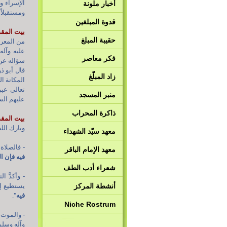
الإسراء وا
أخبار ملونة
ومستقبلاً
قدوة المبلغين
بيت المقد
حقيبة المبلغ
من المعرو
عليه وآله
فكر معاصر
سؤاله عن 
قال أبو ذ
زاد المبلّغ
المكانة ا
تعالى عبر
منبر المسجد
عليهم السل
ذاكرة المحراب
بيت المق
وبارك الل
معهد سيّد الشهداء
- فالصلاة
معهد الإمام الباقر
فيه فإن ا
شعراء أدب الطف
- وأكدَّ 
أنشطة المركز
يستطيع إت
فيه
".
Niche Rostrum
- والموت 
وآله وسلم