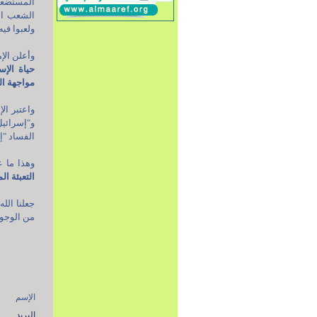
المستضعف
الشعب ال
ولعبوا فيه
وأعلن الإ
حياة الإسل
مواجهة ا
واعتبر ال
و"إسرائيل
الفساد "إ
وهذا ما ع
التعبئة ا
جعلنا الل
من الوجود
الإسم
البريد