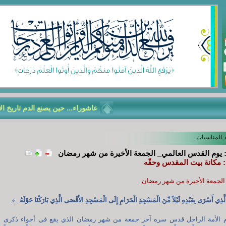
عاشوراء... حين يصنع الدم تاريخ الأمّة
د المناسبات
: يوم القدس العالمي_ الجمعة الأخيرة من شهر رمضان
 مكانة بيت المقدس وحقّه
 الجمعة الأخيرة من شهر رمضان.
َذِي أَسْرَى بِعَبْدِهِ لَيْلاً مِّنَ الْمَسْجِدِ الْحَرَامِ إِلَى الْمَسْجِدِ الأَقْصَى الَّذِي بَارَكْنَا حَوْلَهُ
...
﴾.
م الأمة الراحل قدس سره آخر جمعة من شهر رمضان الذي يقع في أجواء ذكرى