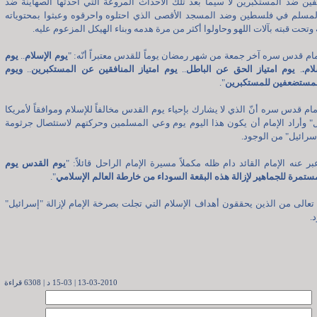
ين ضد المستكبرين لا سيما بعد تلك الأحداث المروعة التي أحدثها الصهاينة ضد
مسلم في فلسطين وضد المسجد الأقصى الذي احتلوه واحرقوه وعبثوا بمحتوياته
 وتحت قبته بآلات اللهو وحاولوا أكثر من مرة هدمه وبناء الهيكل المزعوم عليه.
مام قدس سره آخر جمعة من شهر رمضان يوماً للقدس معتبراً أنّه: "
يوم الإسلام
..
يوم
ام.
.
يوم امتياز الحق عن الباطل
..
يوم امتياز المنافقين عن المستكبرين
..
ويوم
لمستضعفين للمستكبرين
".
إمام قدس سره أنّ الذي لا يشارك بإحياء يوم القدس مخالفاً للإسلام وموافقاً لأمريكا
" وأراد الإمام أن يكون هذا اليوم يوم وعي المسلمين وحركتهم لاستئصال جرثومة
سرائيل" من الوجود.
بر عنه الإمام القائد دام ظله مكملاً مسيرة الإمام الراحل قائلاً: "
يوم القدس يوم
لمستمرة للجماهير لإزالة هذه البقعة السوداء من خارطة العالم الإسلامي
".
ه تعالى من الذين يحققون أهداف الإسلام التي تجلت بصرخة الإمام لإزالة "إسرائيل"
.
13-03-2010 | 15-03 د | 6308 قراءة