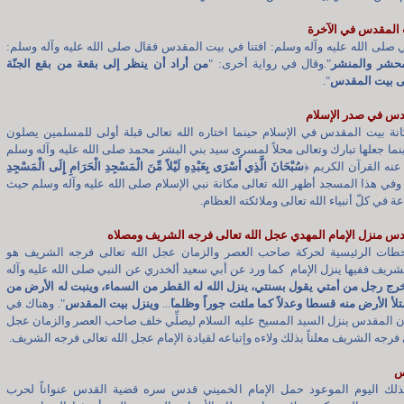
 المقدس في الآخرة
 صلى الله عليه وآله وسلم: افتنا في بيت المقدس فقال صلى الله عليه وآله وسلم:
حشر والمنشر
".وقال في رواية أخرى: "
من أراد أن ينظر إلى بقعة من بقع الجنّة
لى بيت المقدس
".
دس في صدر الإسلام
نة بيت المقدس في الإسلام حينما اختاره الله تعالى قبلة أولى للمسلمين يصلون
نما جعلها تبارك وتعالى محلاً لمسرى سيد بني البشر محمد صلى الله عليه وآله وسلم
ر عنه القرآن الكريم
﴿
سُبْحَانَ الَّذِي أَسْرَى بِعَبْدِهِ لَيْلاً مِّنَ الْمَسْجِدِ الْحَرَامِ إِلَى الْمَسْجِدِ
 وفي هذا المسجد أظهر الله تعالى مكانة نبي الإسلام صلى الله عليه وآله وسلم حيث
في كلّ أنبياء الله تعالى وملائكته العظام.
س منزل الإمام المهدي عجل الله تعالى فرجه الشريف ومصلاه
طات الرئيسية لحركة صاحب العصر والزمان عجل الله تعالى فرجه الشريف هو
ريف ففيها ينزل الإمام كما ورد عن أبي سعيد ألخدري عن النبي صلى الله عليه وآله
رج رجل من أمتي يقول بسنتي، ينزل الله له القطر من السماء، وينبت له الأرض من
متلأ الأرض منه قسطا وعدلاً كما ملئت جوراً وظلما
ً...
وينزل بيت المقدس
". وهناك في
ن المقدس ينزل السيد المسيح عليه السلام ليصلِّي خلف صاحب العصر والزمان عجل
 فرجه الشريف معلناً بذلك ولاءه وإتباعه لقيادة الإمام عجل الله تعالى فرجه الشريف.
س
 لذلك اليوم الموعود حمل الإمام الخميني قدس سره قضية القدس عنواناً لحرب