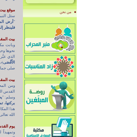
موقع بيت
من نحن
سئل النبي
"
أرض الم
فلينظر إ
بيت المق
وبانت مكا
نحوها وحي
الذي عبَّ
الأَقْصَى
﴾
،
صلى جماعة 
بيت المقد
ومن المح
القدس الش
وسلم: "
يخ
بركتها، ت
هذا المكا
الله تعالى
يوم القد
وتمهيداً