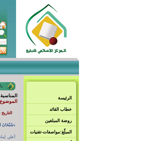
زا
المناسبة
الرئيسة
الموضوع:
خطاب القائد
التاريخ
:
روضة المبلغين
﴿
سُبْحَانَ الّ
المبلّغ:مواصفات-تقنيات
أعلن إما