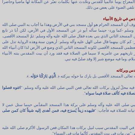
لمعراج يوماً عالمياً للقدس وتحَّدث عنها بكلمات تعبِّر عن المكانة لها ماضياً وحاضراً
 نلقي الضوء على بعض من ذلك.
س في تاريخ الأنبياء
ف أن المسجد الحرام هو أول مسجد بني في الأرض وهذا ما أجاب به النبي صلى الله
 وسلم -كما ورد- حينما سأله أبو ذر عن المسجد الأول في الأرض، لكن أبا ذر تابع
المسجد الثاني الذي بني بعده فقال صلى الله عليه وآله وسلم: ثمّ المسجد الأقصى،
ر: كم كان بينهما قال صلى الهل عليه وآله وسلم: أربعون سنة.وهذه الرواية تدل على
لعظمى للمسجد الأقصى لكونه المسجد الثاني الذي وضع في الأرض لذا كان أنبياء الله
 تاريخهم من عامريه لا سيما في الصلاة فيه فقد ورد أن بيت المقدس بنته الأنبياء
ام، وما فيه موضع شبر إلا وقد صلىَّ فيه نبي.
دس وبركاته
ه تعالى المسجد الأقصى بل بارك ما حوله ببركته
﴿
..
الَّذِي بَارَكْنَا حَوْلَه
..
﴾
.
 فيه محلٌ لنزول بركات الله تعالى فعن النبي صلى الله عليه وآله وسلم: "
ائتوه فصلوا
لصلاة فيه كألف صلاة فيما سواه
".
النبي صلى الله عليه وآله وسلم على بركة هذا المسجد المقدَّس حينما سئل عمن لا
يانه للصلاة فيه فأجاب: "
فليهده زيتاً يُسرَج فيه، فمن أهدى إليه شيئاً كان كمن صلى
في البيت المقدس سبب لنيل بركات هذا المكان فعن الرسول الأكرم صلى الله عليه
: "من مات في بيت المقدس كأنّما مات في السماء".