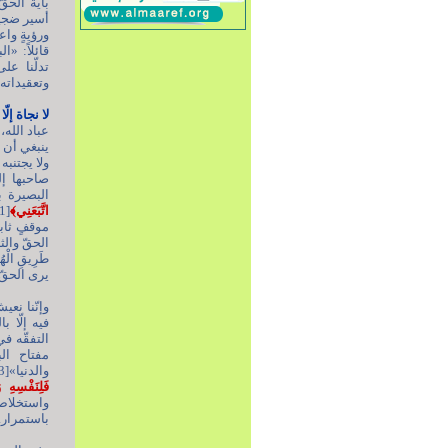
أسير ضجيج
ورؤيةٍ واع
قائلاً: «
وتعقيداته.
لا نجاة إلّ
عباد الله،
ينبغي أن 
ولا يجتنبه
صاحبها إل
البصيرة ب
اتَّبَعَنِي﴾
موقفٍ ثاب
الحقّ والث
يرى الحقّ 
وإنّنا نع
فيه إلّا ب
التفقّه في
مفتاح ال
والدنيا»[13]. وثانيها التدبّر في القرآن الكريم، قال تعالى:
فَلِنَفْسِهِ 
واستخلاص 
باستمرار.