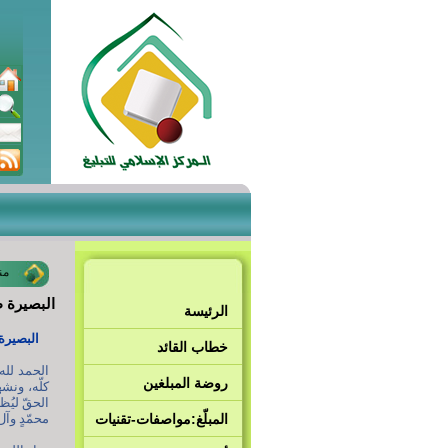
من
البصيرة 
الرئيسة
البصيرة
خطاب القائد
الحمد لله
روضة المبلغين
كلّه، ونشه
الحقّ ليُ
المبلّغ:مواصفات-تقنيات
محمّدٍ وآل