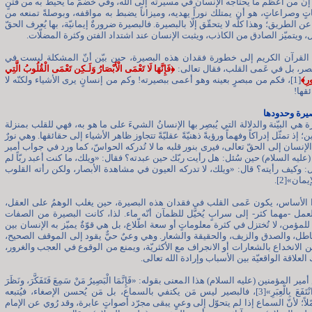
، إنّ من أعظم ما يحتاجه الإنسان في مسيرته إلى الله، وفي خضمّ ما يحيط به من فتنٍ
ٍ وصراعاتٍ، هو أن يمتلك نوراً يهديه، وميزاناً يضبط به مواقفه، وبوصلةً تمنعه من
ن الطريق؛ وهذا كلّه لا يتحقّق إلّا بالبصيرة. فالبصيرة ضرورةٌ إيمانيّة، بها يُعرف الحقّ
، ويتميّز الصادق من الكاذب، ويثبت الإنسان عند اشتداد الفتن وكثرة المضلّات.
القرآن الكريم إلى خطورة فقدان هذه البصيرة، حين بيّن أنّ المشكلة ليست في
صر، بل في عَمى القلب، فقال تعالى:
﴿فَإِنَّهَا لَا تَعْمَى الْأَبْصَارُ وَلَـكِن تَعْمَى الْقُلُوبُ الَّتِي
رِ﴾
[1]، فكم من مبصرٍ بعينه وهو أعمى ببصيرته! وكم من إنسانٍ يرى الأشياء ولكنّه لا
قها!
يرة وحدودها
ة هي البيّنة والدلالة التي يُبصِر بها الإنسانُ الشيءَ على ما هو به، فهي للقلب بمنزلة
؛ إذ تمثّل إدراكاً وفهماً ورؤيةً ذهنيّةً عقليّةً تتجاوز ظاهر الأشياء إلى حقائقها. وهي نورٌ
لإنسان إلى الحقّ تعالى، فيرى بنور قلبه ما لا تُدركه الحواسّ، كما ورد في جواب أمير
(عليه السلام) حين سُئل: هل رأيت ربّك حين عبدته؟ فقال: «ويلك، ما كنت أعبد ربّاً لم
ل: وكيف رأيته؟ قال: «ويلك، لا تدركه العيون في مشاهدة الأبصار، ولكن رأته القلوب
مان»[2].
الأساس، يكون عَمى القلب في فقدان هذه البصيرة، حين يغلب الوهمُ على العقل،
لعمل -مهما كثر- إلى سرابٍ يُخيَّل للظمآن أنّه ماء. لذا، كانت البصيرة من الصفات
للمؤمن، لا تُختزل في كثرة معلوماتٍ أو سعة اطّلاع، بل هي قوّةٌ يميّز به الإنسان بين
باطل، والصدق والزيف، والحقيقة والشعار. وهي وعيٌ حيٌّ يقود إلى الموقف الصحيح،
 الانخداع بالشعارات أو الانجراف مع الأكثريّة، ويمنع من الوقوع في العجب والغرور،
العلاقة الواقعيّة بين الأسباب وإرادة الله تعالى.
ير المؤمنين (عليه السلام) هذا المعنى بقوله: «فَإِنَّمَا الْبَصِيرُ مَنْ سَمِعَ فَتَفَكَّرَ، ونَظَرَ
فَأَبْصَرَ، وانْتَفَعَ بِالْعِبَرِ»[3]، فالبصير ليس مَن يكتفي بالسماع، بل مَن يُحسن الإصغاء، فيُتبعه
أمّلاً؛ لأنّ السماع إذا لم يتحوّل إلى وعيٍ يبقى مجرّد أصواتٍ عابرة، وقد رُوي عن الإمام