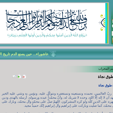
عاشوراء... حين يصنع الدم تاريخ الأمّة
بر المحراب
طوق نجاة
 طوق نجاة
 ربّ العالمين، نحمده ونستعينه ونستغفره ونتوكّل عليه، ونؤمن به ونثني عليه الخير
د أن لا إله إلّا الله، وحده لا شريك له، وأنّ محمّداً عبده ورسوله، أرسله بالهدى ودين
ظهره على الدين كلّه ولو كره المشركون. اللهمّ صلِّ على محمّدٍ وآل محمّد، وبارك على
 محمّد، كما صلّيت وباركت على إبراهيم وآل إبراهيم إنّك حميدٌ مجيد.