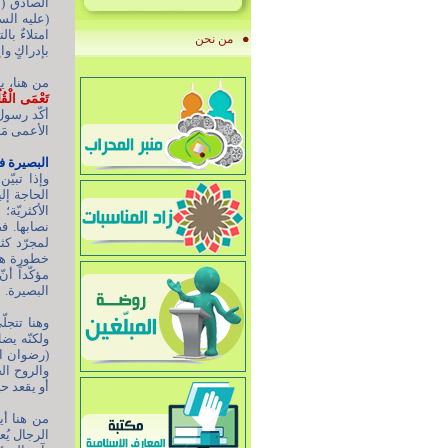
الصادق (ع
امتلاءٌ با
من نحن
بإدراكٍ وا
من هنا، ي
تَعْمَى الْقُ
أكّد رسول
الأعمى مَن
البصيرة ف
وإذا تبيّ
الحاجة إلي
الأكثريّة
نصابها. ف
لمجرّد كث
خطورة هذا
مؤكّداً أ
البصيرة.
وهنا تتجل
ولكنّه يض
(رضوان ال
والروح ال
أو يقعد ح
من هنا أي
الرجال يُع