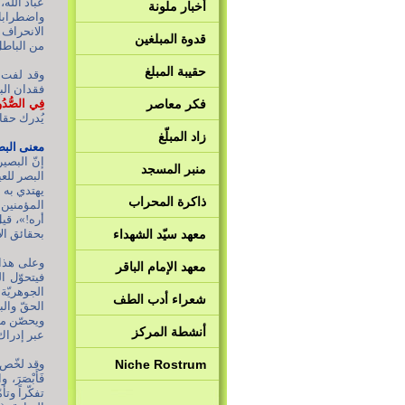
عباد الله
أخبار ملونة
واضطرابات
الانحراف ع
قدوة المبلغين
من الباطل
حقيبة المبلغ
وقد لفت 
فقدان الب
فكر معاصر
فِي الصُّدُو
يُدرك حقائ
زاد المبلّغ
معنى البص
إنّ البصير
منبر المسجد
البصر للعين
يهتدي به ا
ذاكرة المحراب
المؤمنين 
أره!»، قي
معهد سيّد الشهداء
بحقائق الإي
وعلى هذا 
معهد الإمام الباقر
فيتحوّل ا
الجوهريّة 
شعراء أدب الطف
الحقّ وال
ويحصّن من
أنشطة المركز
عبر إدراك 
Niche Rostrum
وقد لخّص أم
تفكّراً وت