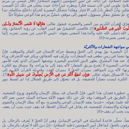
ليه السلام)، عن آبائه، عن أمير المؤمنين (عليهم السلام): «قال عيسى بن مريم
(عليه السلام): طوبى لمن كان صمته فكراً، ونظره عبراً»[4]، حيث يتجلّى في ذلك أنّ الصمت
لتفكير، وأنّ النظر بابٌ إلى الاعتبار. وهكذا تتشكّل البصيرة كحركةٍ داخليّةٍ متكاملة، تبدأ
عٍ، ثمّ تتعمّق بتفكّرٍ مسؤول، لتنتهي إلى موقفٍ عمليٍّ يترجم هذا الوعي سلوكاً حيّاً.
فرّق القرآن الكريم بين البصر والبصيرة، فيقول تعالى:
﴿فَإِنَّهَا لَا تَعْمَى الْأَبْصَارُ وَلَـكِن
لُوبُ الَّتِي فِي الصُّدُورِ﴾
[5]، فالعمى الحقيقيّ هو عَمى القلب عن رؤية الحقائق، وقد
 الله (صلّى الله عليه وآله) هذا المعنى بقوله: «ليس الأعمى مَن يعمى بصره، إنّما
 تعمى بصيرته»[6].
ي مواجهة الشعارات والأكثريّة
ن أنّ البصيرة نورٌ يهدي إلى الحقّ ويضبط حركة الإنسان في الفكر والموقف، فإنّ
ها تشتدّ في زمنٍ تطغى فيه الشعارات، وتُزيَّف فيه الحقائق، ويكثر فيه الانجراف وراء
؛ إذ عند هذا المفترق يظهر الدور الحاسم للبصيرة بوصفها الميزان الذي يُعيد للأمور
صاحب البصيرة لا يُخدع ببريق الشعار؛ لأنّه ينفذ إلى ما وراءه، ولا ينساق مع الكثرة
رتها؛ لأنّه يزِن المواقف بميزان الحقّ لا بميزان العدد. وقد نبّه القرآن الكريم إلى
 الانسياق بقوله تعالى:
﴿وَإِن تُطِعْ أَكْثَرَ مَن فِي الْأَرْضِ يُضِلُّوكَ عَن سَبِيلِ اللَّهِ﴾
[7]،
نّ الكثرة ليست معياراً للحقيقة، بل قد تتحوّل إلى طريقٍ للضلال إذا لم تُضبط بنور
ّى خطورة فقدان هذا النور، فإنّ الإنسان قد يمتلك الإيمان والتقوى وروح التضحية،
لّ الطريق في الموقف؛ وقد عبّر عن ذلك شهيد الأمّة سماحة السيّد حسن نصر الله
له عليه) بقوله: «عندما يفقد الإنسان الوعي والبصيرة، مع أنّه يملك الإيمان والتقوى
جهاديّة والاستعداد للتضحية، قد يقاتل في المكان الخطأ، قد يقف حيث يجب أن يقعد،
يث يجب أن يقف»[8].
ضاً، تتجلّى قاعدةٌ أساسيّة في الوعي الإيمانيّ، وهي أنّ الحقّ لا يُعرف بالرجال، بل
رفون بالحقّ، كما قال أمير المؤمنين (عليه السلام): «إنّ دينَ الله لا يُعرَف بالرجال، بل