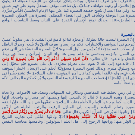
بآية الحقّ، فاعرفِ الحقَّ تعرفْ أهلَه»[9]، وبذلك يتحرّر الإنسان من التبعيّة العمياء، فلا يكون
 إعلاميّ، أو رهينة عواطف جماعيّة، بل صاحب موقفٍ مستقلٍّ يقوم على فهمٍ عميقٍ
ية. وفي هذا السياق تتّضح حقيقة البصيرة كما عبّر عنها الإمام الخامنئيّ (قُدِّس سرُّه)،
البصيرة هي البوصلة وكشّاف النور في الفضاء المظلم، البصيرة هي المنوِّر، البصيرة
تدلّنا على الطريق»[10]؛ وبذلك تمنح الإنسان القدرة على الثبات وسط التباسات الواقع
ا بالبصيرة
 إنّ البصيرة ليست حالةً نظريّةً، أو مجرّد قناعةٍ كامنةٍ في القلب، بل هي سلوكٌ عمليّ
يُترجم في المواقف والاختيارات. فكم من إنسانٍ يعرف الحقّ ولا يتّبعه، ويدرك الباطل
 أو يسكت عنه، وهؤلاء لا يُعدّون من أهل البصيرة؛ لأنّ البصيرة الحقيقيّة هي التي تدفع
ى العمل، وتُلزمه بمقتضى ما علم. ومن هنا جاء البيان القرآنيّ واضحاً في ربط
الفعل والدعوة، قال تعالى:
﴿قُلْ هَـذِهِ سَبِيلِي أَدْعُو إِلَى اللَّهِ عَلَى بَصِيرَةٍ أَنَا وَمَنِ
[11]، فالدعوة إلى الله لا تقوم على معرفةٍ مجرّدة، بل على بصيرةٍ حيّةٍ تتحوّل إلى
تٍ وسلوكٍ ملتزم. وبذلك تُصبح البصيرة مسؤوليّةً تُحتّم على الإنسان اختيار الموقف
بات عليه، ولو خالفه الناس، كما قال أمير المؤمنين (عليه السلام): «لَا تَسْتَوْحِشُوا فِي
طَرِيقِ الْهُدَى لِقِلَّةِ أَهْلِه»[12]، فصاحب البصيرة لا تُرعبه قلّة الناصر، ولا يُربكه كثرة المخالف؛ لأنّه
واضحاً أمامه.
يش في زمنٍ تختلط فيه المفاهيم، وتتكاثر فيه الشبهات، وتتعدّد فيه الأصوات، ولا نجاة
البصيرة. وهذه البصيرة لا تُنال إلّا بالسعي إليها وتنميتها عبر مساراتٍ واضحة: أوّلها
 الدين، كما ورد عن الإمام الكاظم (عليه السلام): « تفقّهوا في دين الله، فإنّ الفقه
بصيرة وتمام العبادة والسبب إلى المنازل الرفيعة والرتب الجليلة في الدّين
﴿قَدْ جَاءكُم بَصَآئِرُ مِن رَّبِّكُمْ فَمَنْ أَبْصَرَ
وَمَنْ عَمِيَ فَعَلَيْهَا وَمَا أَنَاْ عَلَيْكُم بِحَفِيظٍ﴾
[14]؛ وثالثها التأمّل في تجارب التاريخ
العِبَر منها؛ ورابعها الرجوع إلى أهل العلم الموثوقين؛ وخامسها محاسبة النفس