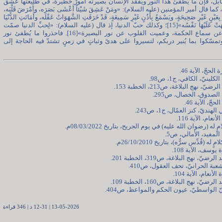
بل، فإنّ ما يُطفئ هذا النور ويُفقد الإنسان بصيرته أمورٌ خطيرة، في طليعتها عشق
ا قال أمير المؤمنين (عليه السلام): «ومَنْ عَشِقَ شَيْئاً أَعْشَى بَصَرَه، وأَمْرَضَ قَلْبَه،
ُ بِعَيْنٍ غَيْرِ صَحِيحَةٍ، ويَسْمَعُ بِأُذُنٍ غَيْرِ سَمِيعَةٍ، قَدْ خَرَقَتِ الشَّهَوَاتُ عَقْلَه، وأَمَاتَتِ الدُّنْيَا
قَلْبَه، ووَلِهَتْ عَلَيْهَا نَفْسُه»[15]؛ وكذلك حبّ الدنيا، إذ قال (عليه السلام): «لِحبِّ الدنيا صمّت
الأسماع عن سماع الحكمة، وعميت القلوب عن نور البصيرة»[16]. فاحذروا ما يُطفئ نور
تمسّكوا بما يُنير دربكم، لتسيروا على هدىً وثباتٍ في زمنٍ تشتدّ فيه الحاجة إلى
13-05-2026 | 12-31 د | 346 قراءة