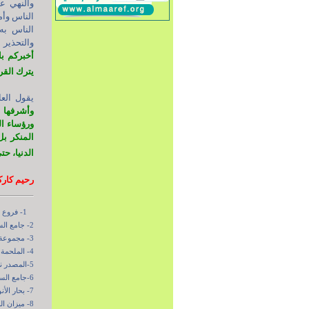
والنهي ع
الناس وأم
الناس به
والتحذير 
أخبركم با
يترك القرآ
يقول العا
وأشرفها و
ورؤساء ال
المنكر بل
الدنيا، حت
رحيم كارك
1- فروع الكافي، ج5، كتاب الجهاد، باب الأمر بالمعروف والنهي عن المنكر، ص56.
2- جامع السعادات، ج2، ص317.
3- مجموعة الآثار، ج2، ص248.
4- الملحمة الحسينية، ج2، ص45 و76.
5-المصدر نفسه، ص51 و53.
6-جامع السعادات، ج2، ص312 و313.
7- بحار الأنوار، ج2، ص48.
8- ميزان الملوك والطوائف، ص169.