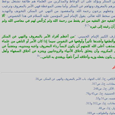
ن المنكر ويؤكد على أن الوعاظ والمذكّرين من العلماء هم طائفة تشتغل بوعظ
رهم بالمعروف ونهاهم عن المنكر. وأما معنى الموعظة فهي الأمر بالمعروف وترغيب
 وجعلهم يرجون رحمة الله. والمقصود من النهي عن المنكر، التخويف والتهديد
من سخط الله تعالى. يقول الإمام أمير المؤمنين عليه السلام في هذا الخصوص: "
ألا
لفقيه حق الفقيه من لم يقنط من رحمة الله ولم يُرَخَّص لهم في معاصي الله ولم
8
7
نَ رغبته إلى غيره
"
.
رف الكبير الإمام الخميني: "
من أعظم أفراد الأمر بالمعروف والنهي عن المنكر
ألطفها وأشدها تأثيراً وأوقعها في النفوس سيما إذا كان الآمر أو الناهي من علماء
مذهب أعلى الله كلمتهم أن يكون لابساً رداء المعروف واجبه ومندوبه، ومتجنباً عن
 المكروه، وأن يتخلق بأخلاق الأنبياء والروحانيين ويتنزه عن أخلاق السفهاء وأهل
9
ى يكون بفعله وزيه وأخلاقه آمراً ناهياً، ويقتدي به الناس...
"
.
ر