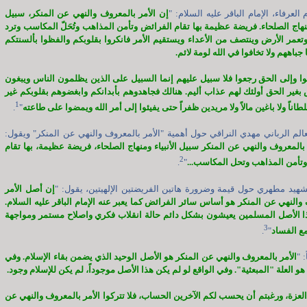
العرفاء، الإمام الباقر عليه السلام: "
إن الأمر بالمعروف والنهي عن المنكر، سبيل
ومنهاج الصلحاء. فريضة عظيمة بها تقام الفرائض وتأمن المذاهب وتُحَلّ المكاسب وترد
تعمر الأرض وينتصف من الأعداء ويستقيم الأمر فانكروا بقلوبكم والفظوا بألسنتكم
جباههم ولا تخافوا في الله لومة لائم.
ا وإلى الحق رجعوا فلا سبيل عليهم إنما السبيل على الذين يظلمون الناس ويبغون
بغير الحق أولئك لهم عذاب أليم. هنالك فجاهدوهم بأبدانكم وابغضوهم بقلوبكم غير
1
اناً ولا باغين مالاً ولا مريدين ظفراً حتى يفيئوا إلى أمر الله ويمضوا على طاعته
"
.
الم الرباني مهدي النراقي حول أهمية "الأمر بالمعروف والنهي عن المنكر" ويقول:
 بالمعروف والنهي عن المنكر سبيل الأنبياء ومنهاج الصلحاء، فريضة عظيمة، بها تقام
2
تأمن المذاهب وتحل المكاسب...
"
.
هيد مطهري حول قيمة وضرورة هاتين الفريضتين الإلهيتين، يقول: "
إن أصل الأمر
والنهي عن المنكر هو أساس سائر الفرائض كما يعبر عنه الإمام الباقر عليه السلام.
ا الأصل المسلمين يعيشون بشكل دائم حالة انقلاب فكري واصلاح مستمر ومواجهة
3
ع الفساد
"
.
 "
الأمر بالمعروف والنهي عن المنكر هو الأصل الوحيد الذي يضمن بقاء الإسلام. وفي
و العلة "المبعثية". وفي الواقع لو لم يكن هذا الأصل موجوداً، لم يكن للإسلام وجود.
 العزة، ورغبتم أن يحسب لكم الآخرين الحساب، فلا تتركوا الأمر بالمعروف والنهي عن