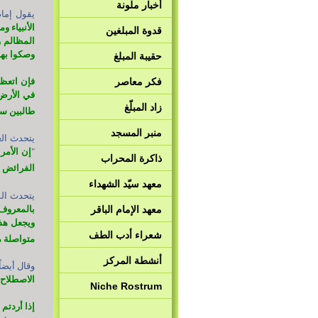
أخبار ملونة
يقول إمام 
الأنبياء 
قدوة المبلغين
المظالم و
وصكوا بها 
حقيبة المبلغ
فكر معاصر
فإن اتعظو
في الأرض 
زاد المبلّغ
طالبين سلط
منبر المسجد
يتحدث الع
"
إن الأمر
ذاكرة المحراب
الفرائض و
معهد سيّد الشهداء
يتحدث الش
بالمعروف 
معهد الإمام الباقر
ويجعل هذ
شعراء أدب الطف
متواصلة م
أنشطة المركز
وقال أيضاً:
الاصطلاح ه
Niche Rostrum
إذا أردتم