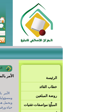
ال
الأمر بال
الرئيسة
خطاب القائد
الأمر ب
روضة المبلغين
ومسؤوليات
ويحمل هذا
المبلّغ:مواصفات-تقنيات
حياة ورقي