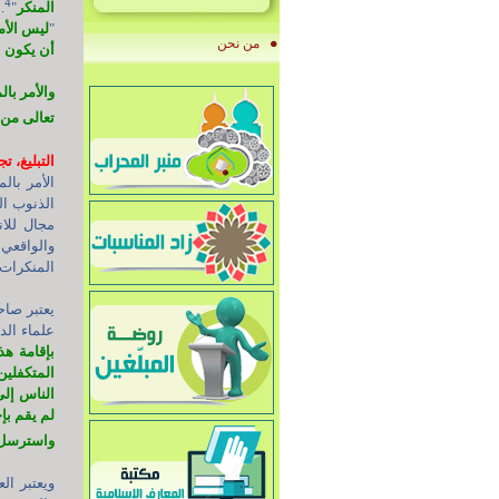
4
المنكر
"
.
"
ليس الأم
من نحن
أن يكون ع
والأمر با
تعالى من 
التبليغ، ت
الأمر با
الذنوب ال
مجال للان
والواقعي 
المنكرات.
يعتبر صاح
علماء الد
بإقامة هذ
المتكفلين
الناس إل
لم يقم بإ
واسترسل ا
ويعتبر ال