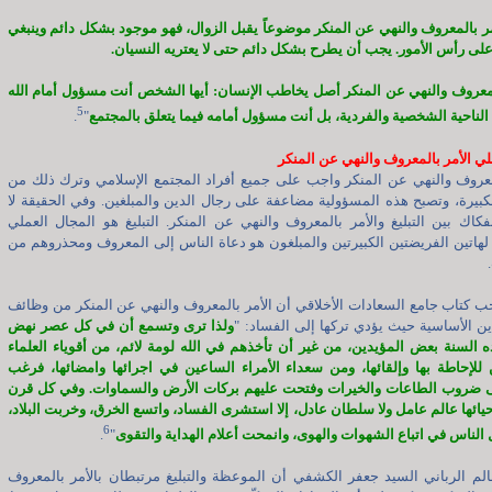
ر بالمعروف والنهي عن المنكر موضوعاً يقبل الزوال، فهو موجود بشكل دائم وينبغي
لى رأس الأمور. يجب أن يطرح بشكل دائم حتى لا يعتريه النسيان.
لمعروف والنهي عن المنكر أصل يخاطب الإنسان: أيها الشخص أنت مسؤول أمام الله
5
الناحية الشخصية والفردية، بل أنت مسؤول أمامه فيما يتعلق بالمجتمع
"
.
جلي الأمر بالمعروف والنهي عن المنكر
لمعروف والنهي عن المنكر واجب على جميع أفراد المجتمع الإسلامي وترك ذلك من
كبيرة، وتصبح هذه المسؤولية مضاعفة على رجال الدين والمبلغين. وفي الحقيقة لا
فكاك بين التبليغ والأمر بالمعروف والنهي عن المنكر. التبليغ هو المجال العملي
لهاتين الفريضتين الكبيرتين والمبلغون هو دعاة الناس إلى المعروف ومحذروهم من
ب كتاب جامع السعادات الأخلاقي أن الأمر بالمعروف والنهي عن المنكر من وظائف
ين الأساسية حيث يؤدي تركها إلى الفساد: "
ولذا ترى وتسمع أن في كل عصر نهض
ه السنة بعض المؤيدين، من غير أن تأخذهم في الله لومة لائم، من أقوياء العلماء
 للإحاطة بها وإلقائها، ومن سعداء الأمراء الساعين في اجرائها وامضائها، فرغب
ى ضروب الطاعات والخيرات وفتحت عليهم بركات الأرض والسماوات. وفي كل قرن
حيائها عالم عامل ولا سلطان عادل، إلا استشرى الفساد، واتسع الخرق، وخربت البلاد،
6
لناس في اتباع الشهوات والهوى، وانمحت أعلام الهداية والتقوى
"
.
عالم الرباني السيد جعفر الكشفي أن الموعظة والتبليغ مرتبطان بالأمر بالمعروف