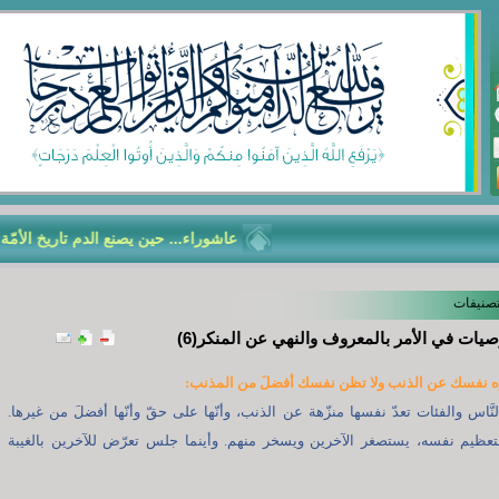
عاشوراء... حين يصنع الدم تاريخ الأمّة
تصنيفات
يات في الأمر بالمعروف والنهي عن المنكر(6)
النَّاس والفئات تعدّ نفسها منزّهة عن الذنب، وأنّها على حقّ وأنّها أفضلَ من غيرها.
تعظيم نفسه، يستصغر الآخرين ويسخر منهم. وأينما جلس تعرّض للآخرين بالغيبة