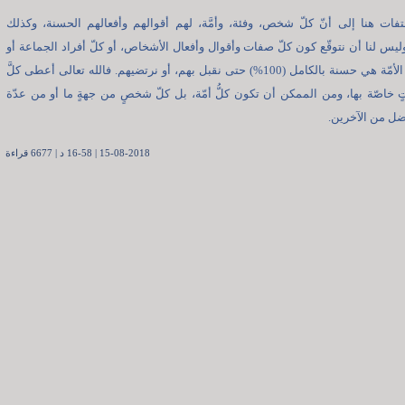
لتفات هنا إلى أنّ كلّ شخص، وفئة، وأمَّة، لهم أقوالهم وأفعالهم الحسنة، وكذلك
وليس لنا أن نتوقّع كون كلّ صفات وأقوال وأفعال الأشخاص، أو كلّ أفراد الجماعة أو
كلّ أفراد الأمّة هي حسنة بالكامل (100%) حتى نقبل بهم، أو نرتضيهم. فالله تعالى أعطى كلَّ
تٍ خاصّة بها، ومن الممكن أن تكون كلُّ أمّة، بل كلّ شخصٍ من جهةٍ ما أو من عدّة
ل من الآخرين.
15-08-2018 | 16-58 د | 6677 قراءة