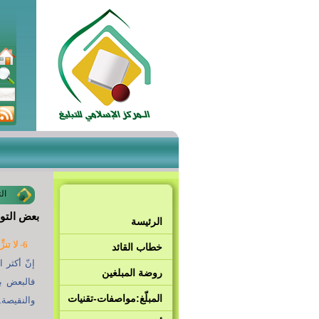
ال
بعض التوص
الرئيسة
6- لا تنزِّه نفسك عن الذنب ولا تظن نفسك أفضلَ من المذنب:
خطاب القائد
إنّ أكثر 
روضة المبلغين
فالبعض ب
المبلّغ:مواصفات-تقنيات
والنقيصة.