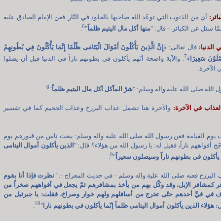
أي من الذنوب التي توعّد الله صاحبها بالخلود في النّار. فعن الإمام الصادق عليه
6
مّا سئل عن الكبائر – قال: "
منها أكل مال اليتيم ظلماً
"
.
قال تعالى:
﴿
إِنَّ الَّذِينَ يَأْكُلُونَ أَمْوَالَ الْيَتَامَى ظُلْمًا إِنَّمَا يَأْكُلُونَ فِي بُطُونِهِمْ
7
ْلَوْنَ سَعِيرًا
﴾
. والآية واضحة أنّهم يأكلون في بطونهم ناراً في الدنيا قبل أن يصلوا
 الآخرة.
8
الله صلى الله علية واله وسلم: "
شرّ المآكل أكل مال اليتيم ظلماً
"
.
والآخرة هنا تشمل عذاب البرزخ وعذاب الجحيم كما في تفسير
ب يوم القيامة فعن رسول الله صلى الله علية واله وسلم: يبعث ناس من قبورهم يوم
جّج أفواههم ناراً، فقيل له: يا رسول الله من هؤلاء؟ قال: "
الذين يأكلون أموال اليتامى
9
ا يأكلون في بطونهم ناراً وسيصلون سعيراً
"
.
ب البرزخ فعنه صلى الله علية واله وسلم - في حديث المعراج -: "
نظرت فإذا أنا بقوم
 كمشافر الإبل، وقد وكّل بهم من يأخذ بمشافرهم ثمّ يجعل في أفواههم صخراً من
ذف في فيِّ أحدهم حتّى تخرج من أسافلهم ولهم خوار وصراخ، فقلت: يا جبرئيل من
10
: هؤلاء الذين يأكلون أموال اليتامى ظلماً إنّما يأكلون في بطونهم نارا
"
.