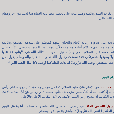
 تكريم اليتيم وتكفّله ومساعدته على تخطي مصاعب الحياة وما لذلك من أجر ومقام
الله تعالى.
يعة على ضرورة رعاية الأيتام والتحنّن عليهم كمؤشّر على سلامة المجتمع وتكاتفه
فالمجتمع الذي لا يكرّم أيتامه مجتمع مفكّك، وهذا أمير المؤمنين يوصي بالأيتام حتى
ه، فعنه عليه السلام - في وصيّته قبل الموت -: "
الله الله في الأيتام، فلا تغبوا
 ولا يضيعوا بحضرتكم، فقد سمعت رسول الله صلى الله علية واله وسلم يقول: من
3
 حتى يستغني أوجب الله عزّ وجلّ له بذلك الجنّة كما أوجب لآكل مال اليتيم النّار
"
.
م اليتيم
عن الإمام عليّ عليه السلام: "ما من مؤمن ولا مؤمنة يضع يده على رأس
يتيم ترحّماً له إلّا كتب الله له بكلّ شعرة مرّت يده عليها حسنة"4. ومن الواضح أنّ الحديث لاحظ
ت التكريم أي مسح رأس اليتيم، فكيف بحالات التكريم الأعلى فالأعلى.
عن رسول الله صلى الله علية واله وسلم: "
أنا وكافل اليتيم
الجنّة إذا اتقى الله عزّ وجل
ّ" - وأشار بالسبابة والوسطى .