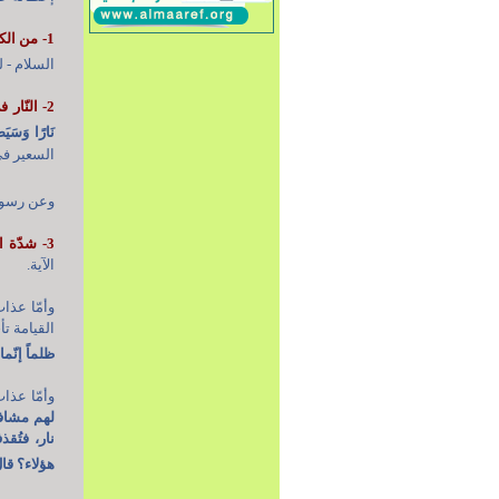
1- من الكبائر:
السلام - ل
2- النّار في الدنيا:
نَارًا وَسَيَص
السعير في
وعن رسول 
3- شدّة العذاب في الآخرة:
الآية.
وأمّا عذا
القيامة تأ
ظلماً إنّم
وأمّا عذا
لهم مشافر
نار، فتُق
هؤلاء؟ قال