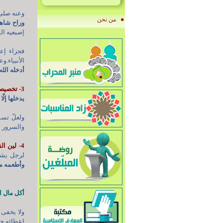
وعنه صلى 
من نحن
وراح شاهر
إصبعيه ال
فجزاء إع
الأنبياء.و
أدخله الله ا
3- تخصيصهم بدار لهم:
يدخلها إلّ
ولعلّ تسم
والسرور إ
4- لين القلب:
لرجل يشك
وأطعمه م
أكل مال ال
ولا يخفى 
إعطائه حقّ