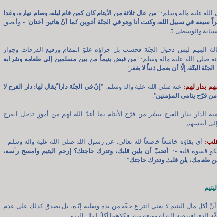
الله علية واله وسلم: "
من عال ثلاثة من الأيتام كان كمن قام ليله، وصام نهاره، وغدا
اً سيفه في سبيل الله، وكنت أنا وهو في الجنّة أخوين كما أنّ هاتين أختان
" - وألصق
سبابة والوسطى 5.
الة اليتيم ليس دخول الجنّة فحسب بل جزاؤه علوّ المقام ورفيع الدرجات وجوار
عنه صلى الله علية واله وسلم: "
من قبض يتيماً من بين مسلمين إلى طعامه وشرابه
لجنّة البتّة، إلّا أن يعمل ذنباً لا يغف
ر".
عنه صلى الله علية واله وسلم: "
إنّ في الجنّة دارا ًيقال لها: دار الفرح لا
ا من فرّح يتامى المؤمنين
".
ية الدار بدار الفرح يبشّر من فرّح الأيتام بما أعدّ الله لهم من أمورٍ تدخل الفرح
لى أنفسهم.
أي بقاؤه خاشعاً خاضعاً لله تعالى. عن رسول الله صلى الله علية واله وسلم -
و قسوة قلبه -: "
أتحبّ أن يلين قلبك، وتدرك حاجتك؟ إرحم اليتيم وامسح رأسه،
ن طعامك، يلن قلبك وتدرك حاجتك
".
يتيم
أنّ أكل مال اليتيم لا يعني انتزاع حقّه من يده وسلبه إيّاه، بل يصدق كذلك على عدم
ه الذي افترضه الله له ومنعه منه، فكلاهما أكلٌ لمال اليتيم.