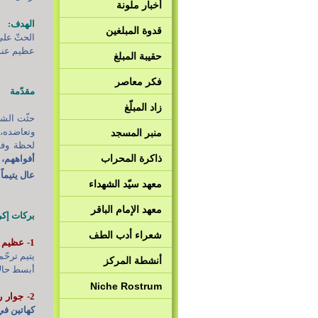
أخبار ملونة
الهدف:
قدوة المبلغين
الحثّ على
عظيم عند 
حقيبة المبلغ
فكر معاصر
مقدّمة
زاد المبلّغ
حثّت الشر
وتعاضده، 
منبر المسجد
لحظة وفات
ذاكرة المحراب
أفواههم،
عال يتيماً
معهد سيّد الشهداء
معهد الإمام الباقر
بركات إكرا
شعراء أدب الطف
1- عظيم الحسنات:
أنشطة المركز
أبسط حالا
Niche Rostrum
2- جوار رسول الله في الجنّة:
كهاتين في 