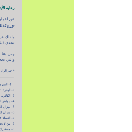
رعاية الأيت
عن لقمان 
تزرع كذل
ولذلك فرع
تتعدى ذلك 
ومن هنا ض
والتي تجعل
* خير الزاد في
1- البقرة: 82.
2- البقرة: 177.
3- الكافي، ج7، ص 51.
4- جواهر الكلام، ج4، ص330.
5- ميزان الحككمة، ج4، ص3708.
6- ميزان الحكمة، ج4، ص 3709.
7- النساء: 9.
8- من لا يحضره الفقيه، ج4، ص377.
9- مستدرك الوسائل، ج13، ص 191.