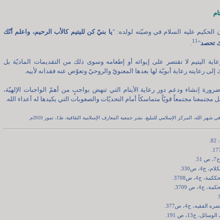
ام
الحكيم عليه السلام في وصيّته لولده: "
يا بنيّ كن لليتيم كالأب الرحيم، واعلم أنّك
11
ك تحصد
"
.
اية اليتيم لا تقتصر على إيوائه أو إطعامه وسوى ذلك من التقديمات الماديّة بل
إلى رعايته رعاية أبويّة لها بعدها المعنويّ والروحيّ وتعوّض عنه فقدانه لأبيه.
رورة إنشاء ودعم دور رعاية الأيتام التي تنهض بواجبٍ من أهمّ الواجبات الإلهيّة،
 مجتمعنا مجتمعاً قويّاً متماسكاً أمام التحديّات والصعوبات التي يكيدها له أعداء الله.
 شهر الله، المركز الإسلامي للتبليغ، نشر جمعية المعارف الإسلامية الثقافية، ط1، تموز 2010م.