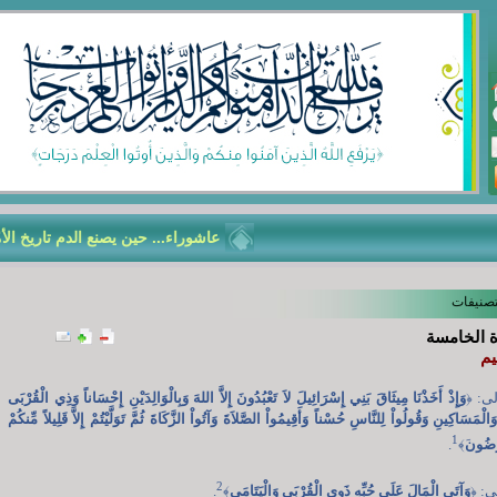
عاشوراء... حين يصنع الدم تاريخ الأمّة
تصنيفات
 الخامسة
يم
لى:
﴿
وَإِذْ أَخَذْنَا مِيثَاقَ بَنِي إِسْرَائِيلَ لاَ تَعْبُدُونَ إِلاَّ اللهَ وَبِالْوَالِدَيْنِ إِحْسَاناً وَذِي الْقُرْبَى
َالْمَسَاكِينِ وَقُولُواْ لِلنَّاسِ حُسْناً وَأَقِيمُواْ الصَّلاَةَ وَآتُواْ الزَّكَاةَ ثُمَّ تَوَلَّيْتُمْ إِلاَّ قَلِيلاً مِّنكُمْ
1
ْرِضُون
﴾
.
2
ى:
﴿
وَآتَى الْمَالَ عَلَى حُبِّهِ ذَوِي الْقُرْبَى وَالْيَتَامَى
﴾
.