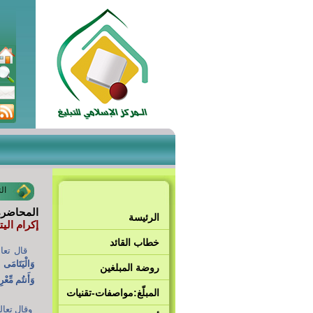
ال
المحاضرة
الرئيسة
إكرام اليت
خطاب القائد
قال تعا
وَالْيَتَامَى و
روضة المبلغين
وَأَنتُم مِّع
المبلّغ:مواصفات-تقنيات
وقال تعال