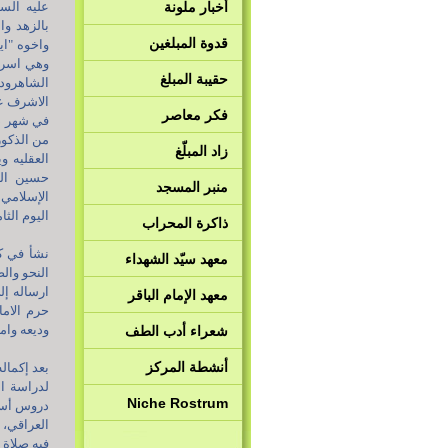
أخبار ملونة
عليه الس
بالزهد وا
قدوة المبلغين
واخوه "اي
وهي اسرة 
حقيبة المبلغ
الشاهرودي
الاشرف عل
فكر معاصر
من الذكور
زاد المبلّغ
العقليه و
حسين الس
منبر المسجد
الإسلامي 
اليوم الثامن عش
ذاكرة المحراب
نشأ في كن
معهد سيّد الشهداء
النحو وا
ارساله إل
معهد الإمام الباقر
حرم الاما
وديعه وام
شعراء أدب الطف
أنشطة المركز
بعد إكمال
لدراسة ا
Niche Rostrum
دروس أسات
العراقي، 
فيه صلاة ا