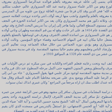
لام، ينتمى إلى عائله عريقه معروفه بالعلم فوالده عبدالرضا السبزواري معروف
لورع وهو من اكابر علماء سبزوار وعمه عبد الله السبزواري عالم، خطيب متكلم،
ه الله" فخر الدين وقد كان فرعا من شجرة العائلة تزوج من علويه من آل المدرسي
معروفه بالعلم والتقوى وانجب منها اربعه أولاد،،انثى واحده تزوجت العلامه حسين
، وثلاثه ذكور هم محمد السبزواري وكان يعد من اكابر اساتذة الحوزة في النجف
ى مستوى السطح العالي، ولما هاجر إلى إيران بدأ تدريس البحث الخارج وقد توفي
في شهر ذي القعدة عام 1414 هـ على اثر حادث وقع له بين قم المقدسه وطهران وثاني أولاده
 هو علي السبزواري من اساتذة النجف الاشرف ويعرف في اوساطها بالتضلع بالعلوم
يشغل حاليا مكان ابيه في المهام الاجتماعيه وقضاء حوائج المؤمنين. وثالث أولاده
بزواري وهو يؤدي دوره الجماعي من خلال صلاة الجماعه وبث تعاليم الدين
وإرشاد الناس وتعليمهم وهو مقيم حاليا بمشهد المقدسة. ولد في مدينة سبزوار في
ر من ذي الحجه عام 1328 هـ الموافق 1910 م.
ف ابيه وتحت رعايته فتعلم القراءه والكتابه في سن مبكره ثم درس الأوليات في
لصرف والمنطق وبعض المتون الفقهيه حتى اكمل مرحله السطوح عند ذلك قرر والده
ى مدينة مشهد المقدسه لوجود مركز علمي فيها يقول السبزواري " جاء بي ابي إلى
م الرضا عليه السلام ووضع يدي على ضريحه مخاطباً الامام عليه السلام وقال هذا
انه عندك اطلب منك ان اراه مرجعاً من المراجع " وكان عمري انذاك ثمان سنوات.
ه دراسة المقدّمات في سبزوار، سافر إلى مشهد وهو في سن الرابعة عشر من عمره
لسطوح، ثمّ سافر إلى مدينة النجف الأشرف لإكمال دراسته الحوزوية، وأخذ يحضر
ذتها المعروفين أمثال "آية الله" الشيخ محمد حسين النائيني، و"آية الله" ضياء الدين
و"آية الله" أبو الحسن الاصفهاني، ثمّ استقلَّ بالتدريس في مسجده الذي كان يقيم
لجماعة بمحلَّة الحُوَيش في النجف الأشرف، فتخرَّج عنده العديد من الفضلاء.