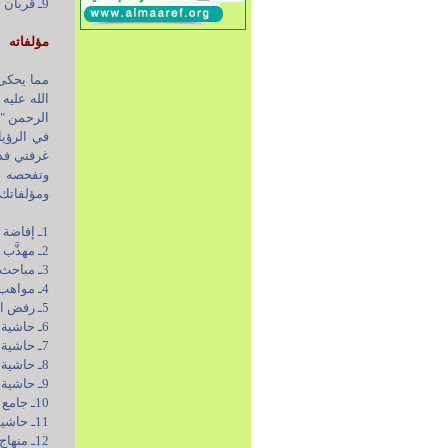
9ـ قربان علي الكابلي.
مؤلفاته
مما يحكى
الله عليه
الرحمن " 
في الرؤي
غرفتي فد
وتفحصه ف
ومؤلفاتك 
1ـ إفاضة الباري في نقض ما كتبه الحكيم السبزواري.
2ـ مهذَّب الأحكام في بيان الحلال والحرام.
3ـ مباحث مهمّة فيما تحتاج إليه الأُمّة.
4ـ مواهب الرحمن في تفسير القرآن.
5ـ رفض الفضول عن علم الأُصول.
6ـ حاشية على تفسير الصافي.
7ـ حاشية على العروة الوثقى.
8ـ حاشية على جواهر الكلام.
9ـ حاشية على بحار الأنوار.
10ـ جامع الأحكام الشرعية.
11ـ حاشية وسيلة النجاة.
12ـ منهاج الصالحين.