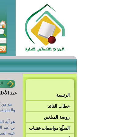
ال
عبد الأعل
الرئيسة
هو من كب
خطاب القائد
والفقهية،
روضة المبلغين
هو آية ال
بن عبد ال
المبلّغ:مواصفات-تقنيات
عليه السل