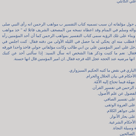
 حول مؤلفاته ان سبب تسميه كتاب التفسير ب مواهب الرحمن انه رأى النبي صلى
 واله وسلم في المنام وقد اعطاه نسخه من المصحف الشريف قائلا له " خذ مواهب
وبناء على تلك الرؤيه سمى كتاب التفسير بمواهب الرحمن كما أن أحد المؤمنين رآه
ا فطلب منه اي يحكي له ما حصل في الليله الأولى من دفنه فقال: كنت اجلس في
خل علي امير المؤمنين علي بن ابي طالب وكانت مؤلفاتي حولي فاخذ واحدا فورقه
قال: نعم ما كتبت وذكر هذا الشخص انه سأل السيد: إذا سألنى أحد عن كتبك
انها مرضيه عند الحجه عجل الله فرجه فقال..ان امير المؤمنين قال انها حسنة.