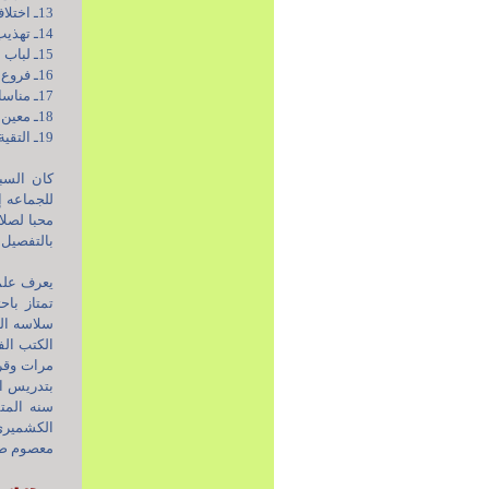
13ـ اختلاف الحديث.
14ـ تهذيب الأُصول.
15ـ لباب المعارف.
16ـ فروع الدين.
17ـ مناسك الحج.
18ـ معين الفقيه.
19ـ التقية.
كان السبز
للجماعه إ
محبا لصلا
بالتفصيل 
يعرف علمه
تمتاز باح
سلاسه الب
بتدريس ا
سنه المت
الكشميري 
معصوم صد