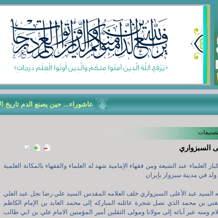
عاشوراء... حين يصنع الدم تاريخ الأمّة
تصنيفات
ى السبزواري
ار العلماء عند الشيعة ومن فقهاء الإمامية شهد له العلماء والفقهاء بالمكانة العلمية
 ولد في مدينة سبزوار بإيران
له السيد عبد الأعلى السبزواري خلف العلامه المقدس السيد علي رضا نجل عبد العلي
غني بن محمد الذي تصل شجرة عائلته المباركه إلى محمد العابد بن الإمام الكاظم
ام ومنه عبر آبائه إلى مولانا ومولى الثقلين أمير المؤمنين الامام علي بن ابي طالب