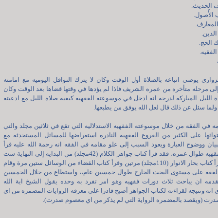
واري يوصي اتباعه بالصلاة أول الوقت وكان لا يترك النوافل اليوميه مع امامته
لى مرحله متأخره من عمره الشريف فاذا لم يؤدها في وقتها قضاها بعد الوقت وكان
ة الليل المباركه لدرجه انه ادخل في موسوعته الفقهيه كيفيه صلاة الليل مع ادعيته
ولما سئل عن ذلك قال لعل الله يوفق من يطبعها.
 في الفقه من خلال موسوعته الفقهيه الاستدلاليه التي تقع في ثلاثين مجلد والتي
توائها على الكثير من الفروع الفقهيه النادره استعراضها للمسائل المستحدثه مع
يان ووضوح العبارة ويعود السبب إلى علو مقامه في الفقه انه رحمة الله عليه قرأ
الكتب الفقهيه طوال عمره، فقد قرأ كتاب جواهر الكلام (42مجلد) من البدايه إلى النهاية ست
مرات وقرأ كتاب بحار الانوار (110مجلد) مرتين وقرأ كتاب القضاء من الوسائل ستين مرة وقام
لفقه على مستوى البحث الخارج طوال خمسين عام،، واستطاع من خلال الخمسين
قدمه ان يباحث ثلاث دورات فقهيه وهو امر تفرد به وحده يقول الشيخ اية الله
انه ونتيجه لقراءته لكتاب الجواهر أصبح قادرا على معرفه الروايات المضمره من اي
رت (ويقصد بالمضمره الرواية التي لم يذكر من اي معصوم صدرت).